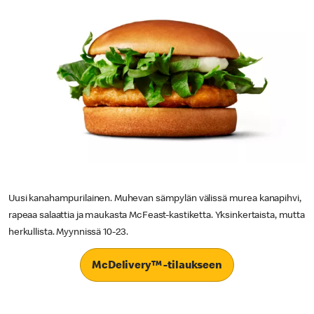
Uusi kanahampurilainen. Muhevan sämpylän välissä murea kanapihvi,
rapeaa salaattia ja maukasta McFeast-kastiketta. Yksinkertaista, mutta
herkullista. Myynnissä 10-23.
McDelivery™ -tilaukseen