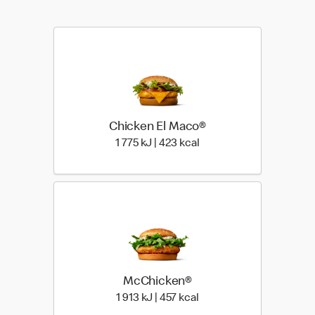
Chicken El Maco®
1 775 Energia | 423 Ener
1 775 kJ | 423 kcal
McChicken®
1 913 Energia | 457 Energ
1 913 kJ | 457 kcal