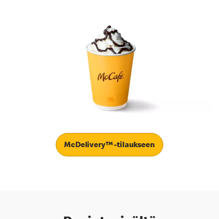
McDelivery™ -tilaukseen