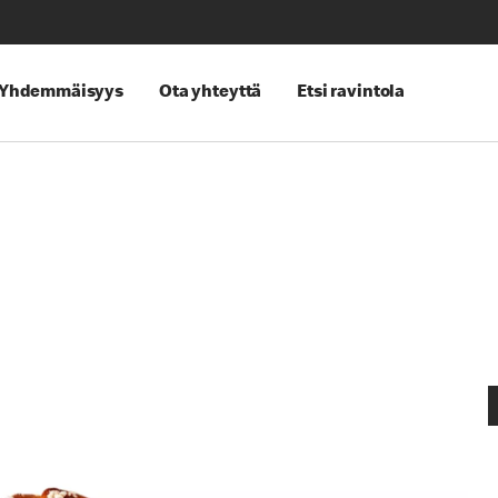
Yhdemmäisyys
Ota yhteyttä
Etsi ravintola