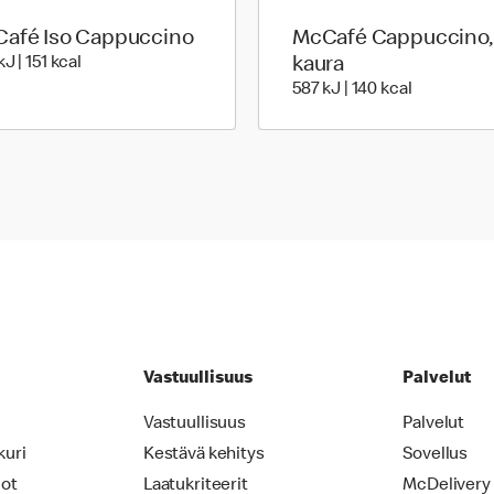
afé Iso Cappuccino
McCafé Cappuccino,
649 Energia | 151 Energia
J | 151 kcal
kaura
587 Energia
587 kJ | 140 kcal
Vastuullisuus
Palvelut
Vastuullisuus
Palvelut
kuri
Kestävä kehitys
Sovellus
iot
Laatukriteerit
McDelivery