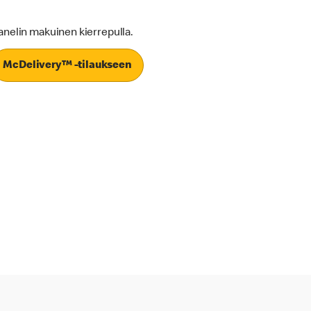
anelin makuinen kierrepulla.
McDelivery™ -tilaukseen