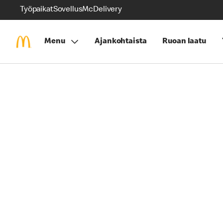
Työpaikat
Sovellus
McDelivery
Menu
Ajankohtaista
Ruoan laatu