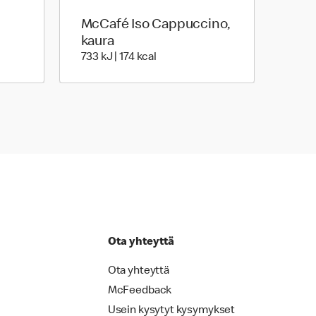
McCafé Iso Cappuccino,
kaura
 | 140 Energia
733 Energia | 174 Energia
733 kJ | 174 kcal
Ota yhteyttä
Ota yhteyttä
McFeedback
Usein kysytyt kysymykset