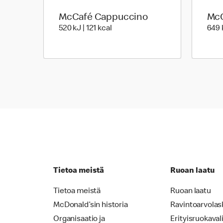
McCafé Cappuccino
McC
520 Energia | 121 Energia
520 kJ | 121 kcal
649 k
Tietoa meistä
Ruoan laatu
Tietoa meistä
Ruoan laatu
McDonald’sin historia
Ravintoarvolas
Organisaatio ja
Erityisruokaval