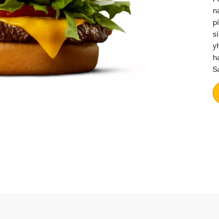
n
p
s
y
h
S