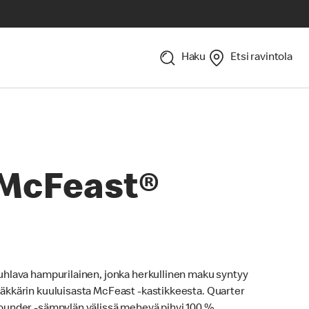
Haku
Etsi ravintola
McFeast®
uhlava hampurilainen, jonka herkullinen maku syntyy
äkkärin kuuluisasta McFeast -kastikkeesta. Quarter
ounder -sämpylän välissä mehevä pihvi 100 %