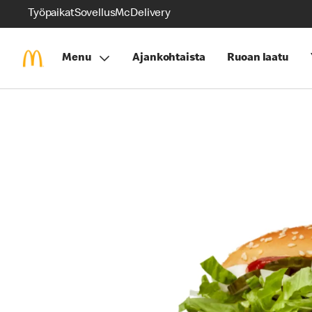
Työpaikat
Sovellus
McDelivery
Menu
Ajankohtaista
Ruoan laatu