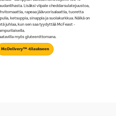
audanlihasta. Lisäksi viipale cheddarsulatejuustoa,
ihvitomaattia, rapeaa jäävuorisalaattia, tuoretta
ipulia, ketsuppia, sinappia ja suolakurkkua. Nälkä on
htä juhlaa, kun sen saa tyydyttää McFeast -
ampurilaisella.
aatavilla myös gluteenittomana.
McDelivery™ -tilaukseen