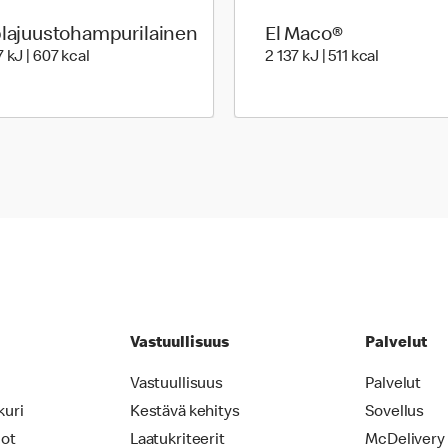
plajuustohampurilainen
El Maco®
2 537 Energia | 607 Energia
2 137 Ener
 kJ | 607 kcal
2 137 kJ | 511 kcal
Vastuullisuus
Palvelut
Vastuullisuus
Palvelut
kuri
Kestävä kehitys
Sovellus
iot
Laatukriteerit
McDelivery