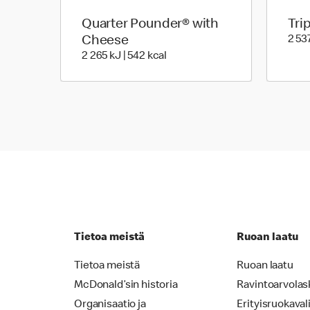
Quarter Pounder® with
Tri
Cheese
2 537
2 265 Energia | 542 Energia
2 265 kJ | 542 kcal
Tietoa meistä
Ruoan laatu
Tietoa meistä
Ruoan laatu
McDonald’sin historia
Ravintoarvolas
Organisaatio ja
Erityisruokaval