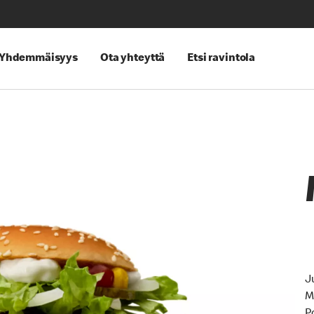
Yhdemmäisyys
Ota yhteyttä
Etsi ravintola
J
M
P