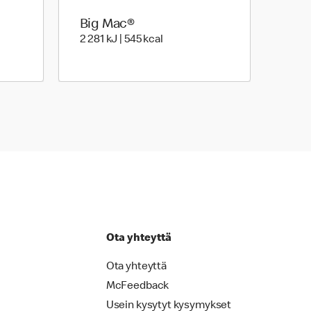
Big Mac®
gia | 511 Energia
2 281 Energia | 545 Energia
2 281 kJ | 545 kcal
Ota yhteyttä
Ota yhteyttä
McFeedback
Usein kysytyt kysymykset