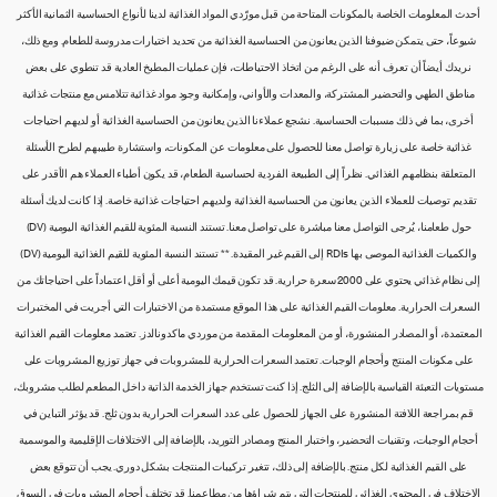
أحدث المعلومات الخاصة بالمكونات المتاحة من قبل مورّدي المواد الغذائية لدينا لأنواع الحساسية الثمانية الأكثر
شيوعاً، حتى يتمكن ضيوفنا الذين يعانون من الحساسية الغذائية من تحديد اختيارات مدروسة للطعام. ومع ذلك،
نريدك أيضاً أن تعرف أنه على الرغم من اتخاذ الاحتياطات، فإن عمليات المطبخ العادية قد تنطوي على بعض
مناطق الطهي والتحضير المشتركة، والمعدات والأواني، وإمكانية وجود مواد غذائية تتلامس مع منتجات غذائية
أخرى، بما في ذلك مسببات الحساسية. نشجع عملاءنا الذين يعانون من الحساسية الغذائية أو لديهم احتياجات
غذائية خاصة على زيارة تواصل معنا للحصول على معلومات عن المكونات، واستشارة طبيبهم لطرح الأسئلة
المتعلقة بنظامهم الغذائي. نظراً إلى الطبيعة الفردية لحساسية الطعام، قد يكون أطباء العملاء هم الأقدر على
تقديم توصيات للعملاء الذين يعانون من الحساسية الغذائية ولديهم احتياجات غذائية خاصة. إذا كانت لديك أسئلة
حول طعامنا، يُرجى التواصل معنا مباشرة على تواصل معنا. تستند النسبة المئوية للقيم الغذائية اليومية (DV)
والكميات الغذائية الموصى بها RDIs إلى القيم غير المقيدة. ** تستند النسبة المئوية للقيم الغذائية اليومية (DV)
إلى نظام غذائي يحتوي على 2000 سعرة حرارية. قد تكون قيمك اليومية أعلى أو أقل اعتماداً على احتياجاتك من
السعرات الحرارية. معلومات القيم الغذائية على هذا الموقع مستمدة من الاختبارات التي أجريت في المختبرات
المعتمدة، أو المصادر المنشورة، أو من المعلومات المقدمة من موردي ماكدونالدز. تعتمد معلومات القيم الغذائية
على مكونات المنتج وأحجام الوجبات. تعتمد السعرات الحرارية للمشروبات في جهاز توزيع المشروبات على
مستويات التعبئة القياسية بالإضافة إلى الثلج. إذا كنت تستخدم جهاز الخدمة الذاتية داخل المطعم لطلب مشروبك،
قم بمراجعة اللافتة المنشورة على الجهاز للحصول على عدد السعرات الحرارية بدون ثلج. قد يؤثر التباين في
أحجام الوجبات، وتقنيات التحضير، واختبار المنتج ومصادر التوريد، بالإضافة إلى الاختلافات الإقليمية والموسمية
على القيم الغذائية لكل منتج. بالإضافة إلى ذلك، تتغير تركيبات المنتجات بشكل دوري. يجب أن تتوقع بعض
الاختلاف في المحتوى الغذائي للمنتجات التي يتم شراؤها من مطاعمنا. قد تختلف أحجام المشروبات في السوق