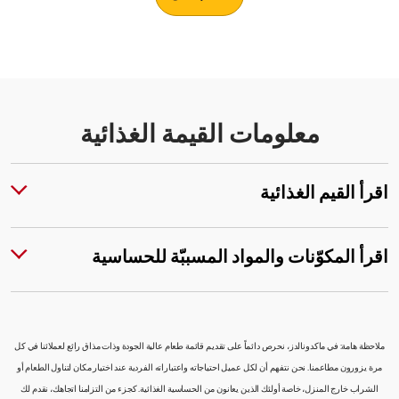
معلومات القيمة الغذائية
اقرأ القيم الغذائية
اقرأ المكوّنات والمواد المسببّة للحساسية
ملاحظة هامة: في ماكدونالدز، نحرص دائماً على تقديم قائمة طعام عالية الجودة وذات مذاق رائع لعملائنا في كل
مرة يزورون مطاعمنا. نحن نتفهم أن لكل عميل احتياجاته واعتباراته الفردية عند اختيار مكان لتناول الطعام أو
الشراب خارج المنزل، خاصة أولئك الذين يعانون من الحساسية الغذائية. كجزء من التزامنا اتجاهك، نقدم لك