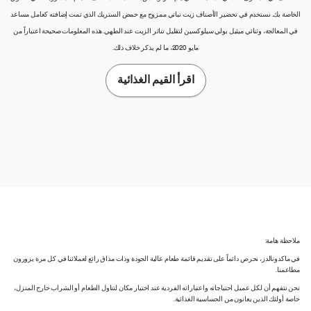
الخاصة بك. نستخدم في تحضير الأصناف زيت نباتي ممزوج مع حمض الستريك الذي تمت إضافته كعامل مساعد
في المعالجة، وثنائي ميثيل بولي سيلوكسين لتقليل تناثر الزيت عند الطهي. هذه المعلومات صحيحة اعتباراً من
مايو 2020، ما لم يذكر خلاف ذلك.
اقرأ القيم الغذائية
ملاحظة هامة:
في ماكدونالدز، نحرص دائماً على تقديم قائمة طعام عالية الجودة وذات مذاق رائع لعملائنا في كل مرة يزورون
مطاعمنا.
نحن نتفهم أن لكل عميل احتياجاته واعتباراته الفردية عند اختيار مكان لتناول الطعام أو الشراب خارج المنزل،
خاصة أولئك الذين يعانون من الحساسية الغذائية.