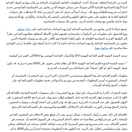
كجزء من التزامنا اتجاهك، نقدم لك أحدث المعلومات الخاصة بالمكونات المتاحة من قبل مورّدي المواد الغذائية
لدينا لأنواع الحساسية الثمانية الأكثر شيوعاً، حتى يتمكن ضيوفنا الذين يعانون من الحساسية الغذائية من تحديد
اختيارات مدروسة للطعام. ومع ذلك، نريدك أيضاً أن تعرف أنه على الرغم من اتخاذ الاحتياطات، فإن عمليات
المطبخ العادية قد تنطوي على بعض مناطق الطهي والتحضير المشتركة، والمعدات والأواني، وإمكانية وجود
مواد غذائية تتلامس مع منتجات غذائية أخرى، بما في ذلك مسببات الحساسية.
نشجع عملاءنا الذين يعانون من الحساسية الغذائية أو لديهم احتياجات غذائية خاصة على زيارة
تواصل
معنا
للحصول على معلومات عن المكونات، واستشارة طبيبهم لطرح الأسئلة المتعلقة بنظامهم الغذائي. نظراً
إلى الطبيعة الفردية لحساسية الطعام، قد يكون أطباء العملاء هم الأقدر على تقديم توصيات للعملاء الذين
يعانون من الحساسية الغذائية ولديهم احتياجات غذائية خاصة. إذا كانت لديك أسئلة حول طعامنا، يُرجى التواصل
معنا مباشرة على
تواصل معنا
.
تستند النسبة المئوية للقيم الغذائية اليومية (DV) والكميات الغذائية الموصى بها RDIs إلى القيم غير المقيدة.
** تستند النسبة المئوية للقيم الغذائية اليومية (DV) إلى نظام غذائي يحتوي على 2000 سعرة حرارية. قد تكون
قيمك اليومية أعلى أو أقل اعتماداً على احتياجاتك من السعرات الحرارية.
معلومات القيم الغذائية على هذا الموقع مستمدة من الاختبارات التي أجريت في المختبرات المعتمدة، أو
المصادر المنشورة، أو من المعلومات المقدمة من موردي ماكدونالدز. تعتمد معلومات القيم الغذائية على
مكونات المنتج وأحجام الوجبات.
تعتمد السعرات الحرارية للمشروبات في جهاز توزيع المشروبات على مستويات التعبئة القياسية بالإضافة إلى
الثلج. إذا كنت تستخدم جهاز الخدمة الذاتية داخل المطعم لطلب مشروبك، قم بمراجعة اللافتة المنشورة على
الجهاز للحصول على عدد السعرات الحرارية بدون ثلج. قد يؤثر التباين في أحجام الوجبات، وتقنيات التحضير،
واختبار المنتج ومصادر التوريد، بالإضافة إلى الاختلافات الإقليمية والموسمية على القيم الغذائية لكل منتج.
بالإضافة إلى ذلك، تتغير تركيبات المنتجات بشكل دوري. يجب أن تتوقع بعض الاختلاف في المحتوى الغذائي
للمنتجات التي يتم شراؤها من مطاعمنا. قد تختلف أحجام المشروبات في السوق الخاصة بك. نستخدم في
تحضير الأصناف زيت نباتي ممزوج مع حمض الستريك الذي تمت إضافته كعامل مساعد في المعالجة، وثنائي
ميثيل بولي سيلوكسين لتقليل تناثر الزيت عند الطهي. هذه المعلومات صحيحة اعتباراً من مايو 2020، ما لم