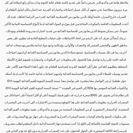
ملاحظة هامة: في ماكدونالدز، نحرص دائماً على تقديم قائمة طعام عالية الجودة وذات مذاق رائع لعملائنا في كل
مرة يزورون مطاعمنا. نحن نتفهم أن لكل عميل احتياجاته واعتباراته الفردية عند اختيار مكان لتناول الطعام أو
الشراب خارج المنزل، خاصة أولئك الذين يعانون من الحساسية الغذائية. كجزء من التزامنا اتجاهك، نقدم لك
أحدث المعلومات الخاصة بالمكونات المتاحة من قبل مورّدي المواد الغذائية لدينا لأنواع الحساسية الثمانية الأكثر
شيوعاً، حتى يتمكن ضيوفنا الذين يعانون من الحساسية الغذائية من تحديد اختيارات مدروسة للطعام. ومع ذلك،
نريدك أيضاً أن تعرف أنه على الرغم من اتخاذ الاحتياطات، فإن عمليات المطبخ العادية قد تنطوي على بعض
مناطق الطهي والتحضير المشتركة، والمعدات والأواني، وإمكانية وجود مواد غذائية تتلامس مع منتجات غذائية
أخرى، بما في ذلك مسببات الحساسية. نشجع عملاءنا الذين يعانون من الحساسية الغذائية أو لديهم احتياجات
غذائية خاصة على زيارة تواصل معنا للحصول على معلومات عن المكونات، واستشارة طبيبهم لطرح الأسئلة
المتعلقة بنظامهم الغذائي. نظراً إلى الطبيعة الفردية لحساسية الطعام، قد يكون أطباء العملاء هم الأقدر على
تقديم توصيات للعملاء الذين يعانون من الحساسية الغذائية ولديهم احتياجات غذائية خاصة. إذا كانت لديك أسئلة
حول طعامنا، يُرجى التواصل معنا مباشرة على تواصل معنا. تستند النسبة المئوية للقيم الغذائية اليومية (DV)
والكميات الغذائية الموصى بها RDIs إلى القيم غير المقيدة. ** تستند النسبة المئوية للقيم الغذائية اليومية (DV)
إلى نظام غذائي يحتوي على 2000 سعرة حرارية. قد تكون قيمك اليومية أعلى أو أقل اعتماداً على احتياجاتك من
السعرات الحرارية. معلومات القيم الغذائية على هذا الموقع مستمدة من الاختبارات التي أجريت في المختبرات
المعتمدة، أو المصادر المنشورة، أو من المعلومات المقدمة من موردي ماكدونالدز. تعتمد معلومات القيم الغذائية
على مكونات المنتج وأحجام الوجبات. تعتمد السعرات الحرارية للمشروبات في جهاز توزيع المشروبات على
مستويات التعبئة القياسية بالإضافة إلى الثلج. إذا كنت تستخدم جهاز الخدمة الذاتية داخل المطعم لطلب مشروبك،
قم بمراجعة اللافتة المنشورة على الجهاز للحصول على عدد السعرات الحرارية بدون ثلج. قد يؤثر التباين في