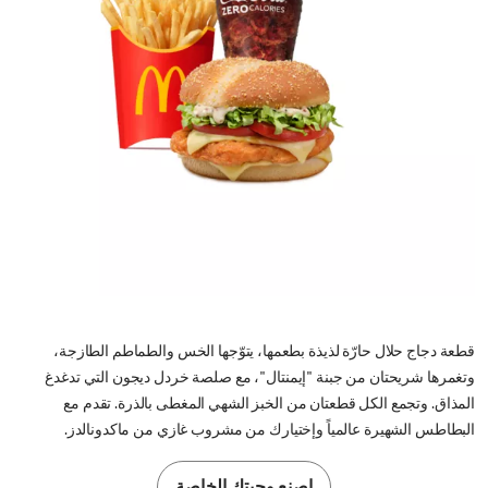
قطعة دجاج حلال حارّة لذيذة بطعمها، يتوّجها الخس والطماطم الطازجة،
وتغمرها شريحتان من جبنة "إيمنتال"، مع صلصة خردل ديجون التي تدغدغ
المذاق. وتجمع الكل قطعتان من الخبز الشهي المغطى بالذرة. تقدم مع
البطاطس الشهيرة عالمياً وإختيارك من مشروب غازي من ماكدونالدز.