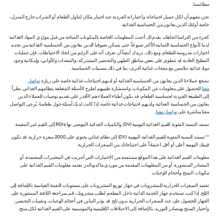
مطاعمنا.
نحن نتفهم أن لكل عميل احتياجاته واعتباراته الفردية عند اختيار مكان لتناول الطعام أو الشراب خارج المنزل،
خاصة أولئك الذين يعانون من الحساسية الغذائية.
كجزء من التزامنا اتجاهك، نقدم لك أحدث المعلومات الخاصة بالمكونات المتاحة من قبل مورّدي المواد الغذائية
لدينا لأنواع الحساسية الثمانية الأكثر شيوعاً، حتى يتمكن ضيوفنا الذين يعانون من الحساسية الغذائية من تحديد
اختيارات مدروسة للطعام. ومع ذلك، نريدك أيضاً أن تعرف أنه على الرغم من اتخاذ الاحتياطات، فإن عمليات
المطبخ العادية قد تنطوي على بعض مناطق الطهي والتحضير المشتركة، والمعدات والأواني، وإمكانية وجود
مواد غذائية تتلامس مع منتجات غذائية أخرى، بما في ذلك مسببات الحساسية.
نشجع عملاءنا الذين يعانون من الحساسية الغذائية أو لديهم احتياجات غذائية خاصة على زيارة
تواصل
معنا
للحصول على معلومات عن المكونات، واستشارة طبيبهم لطرح الأسئلة المتعلقة بنظامهم الغذائي. نظراً
إلى الطبيعة الفردية لحساسية الطعام، قد يكون أطباء العملاء هم الأقدر على تقديم توصيات للعملاء الذين
يعانون من الحساسية الغذائية ولديهم احتياجات غذائية خاصة. إذا كانت لديك أسئلة حول طعامنا، يُرجى التواصل
معنا مباشرة على
تواصل معنا
.
تستند النسبة المئوية للقيم الغذائية اليومية (DV) والكميات الغذائية الموصى بها RDIs إلى القيم غير المقيدة.
** تستند النسبة المئوية للقيم الغذائية اليومية (DV) إلى نظام غذائي يحتوي على 2000 سعرة حرارية. قد تكون
قيمك اليومية أعلى أو أقل اعتماداً على احتياجاتك من السعرات الحرارية.
معلومات القيم الغذائية على هذا الموقع مستمدة من الاختبارات التي أجريت في المختبرات المعتمدة، أو
المصادر المنشورة، أو من المعلومات المقدمة من موردي ماكدونالدز. تعتمد معلومات القيم الغذائية على
مكونات المنتج وأحجام الوجبات.
تعتمد السعرات الحرارية للمشروبات في جهاز توزيع المشروبات على مستويات التعبئة القياسية بالإضافة إلى
الثلج. إذا كنت تستخدم جهاز الخدمة الذاتية داخل المطعم لطلب مشروبك، قم بمراجعة اللافتة المنشورة على
الجهاز للحصول على عدد السعرات الحرارية بدون ثلج. قد يؤثر التباين في أحجام الوجبات، وتقنيات التحضير،
واختبار المنتج ومصادر التوريد، بالإضافة إلى الاختلافات الإقليمية والموسمية على القيم الغذائية لكل منتج.