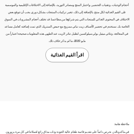
أحجام الوجبات، وتقنيات التحضير، واختبار المنتج ومصادر التوريد، بالإضافة إلى الاختلافات الإقليمية والموسمية
على القيم الغذائية لكل منتج. بالإضافة إلى ذلك، تتغير تركيبات المنتجات بشكل دوري. يجب أن تتوقع بعض
الاختلاف في المحتوى الغذائي للمنتجات التي يتم شراؤها من مطاعمنا. قد تختلف أحجام المشروبات في السوق
الخاصة بك. نستخدم في تحضير الأصناف زيت نباتي ممزوج مع حمض الستريك الذي تمت إضافته كعامل مساعد
في المعالجة، وثنائي ميثيل بولي سيلوكسين لتقليل تناثر الزيت عند الطهي. هذه المعلومات صحيحة اعتباراً من
مايو 2020، ما لم يذكر خلاف ذلك.
اقرأ القيم الغذائية
ملاحظة هامة:
في ماكدونالدز، نحرص دائماً على تقديم قائمة طعام عالية الجودة وذات مذاق رائع لعملائنا في كل مرة يزورون