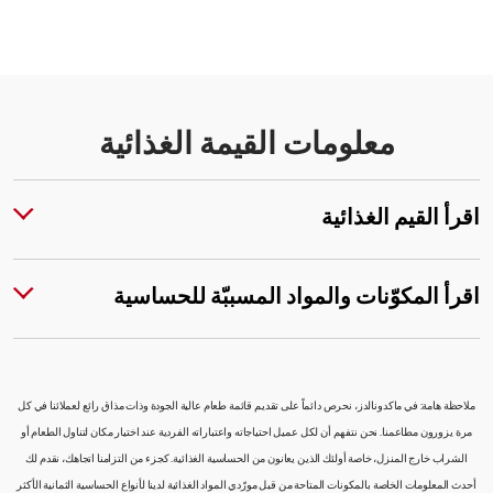
معلومات القيمة الغذائية
اقرأ القيم الغذائية
اقرأ المكوّنات والمواد المسببّة للحساسية
ملاحظة هامة: في ماكدونالدز، نحرص دائماً على تقديم قائمة طعام عالية الجودة وذات مذاق رائع لعملائنا في كل
مرة يزورون مطاعمنا. نحن نتفهم أن لكل عميل احتياجاته واعتباراته الفردية عند اختيار مكان لتناول الطعام أو
الشراب خارج المنزل، خاصة أولئك الذين يعانون من الحساسية الغذائية. كجزء من التزامنا اتجاهك، نقدم لك
أحدث المعلومات الخاصة بالمكونات المتاحة من قبل مورّدي المواد الغذائية لدينا لأنواع الحساسية الثمانية الأكثر