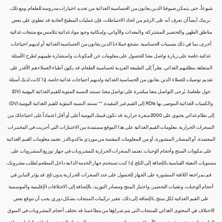
شيوعاً، حتى يتمكن ضيوفنا الذين يعانون من الحساسية الغذائية من تحديد اختيارات مدروسة للطعام. ومع ذلك،
نريدك أيضاً أن تعرف أنه على الرغم من اتخاذ الاحتياطات، فإن عمليات المطبخ العادية قد تنطوي على بعض
مناطق الطهي والتحضير المشتركة، والمعدات والأواني، وإمكانية وجود مواد غذائية تتلامس مع منتجات غذائية
أخرى، بما في ذلك مسببات الحساسية. نشجع عملاءنا الذين يعانون من الحساسية الغذائية أو لديهم احتياجات
غذائية خاصة على زيارة تواصل معنا للحصول على معلومات عن المكونات، واستشارة طبيبهم لطرح الأسئلة
المتعلقة بنظامهم الغذائي. نظراً إلى الطبيعة الفردية لحساسية الطعام، قد يكون أطباء العملاء هم الأقدر على
تقديم توصيات للعملاء الذين يعانون من الحساسية الغذائية ولديهم احتياجات غذائية خاصة. إذا كانت لديك أسئلة
حول طعامنا، يُرجى التواصل معنا مباشرة على تواصل معنا. تستند النسبة المئوية للقيم الغذائية اليومية (DV)
والكميات الغذائية الموصى بها RDIs إلى القيم غير المقيدة. ** تستند النسبة المئوية للقيم الغذائية اليومية (DV)
إلى نظام غذائي يحتوي على 2000 سعرة حرارية. قد تكون قيمك اليومية أعلى أو أقل اعتماداً على احتياجاتك من
السعرات الحرارية. معلومات القيم الغذائية على هذا الموقع مستمدة من الاختبارات التي أجريت في المختبرات
المعتمدة، أو المصادر المنشورة، أو من المعلومات المقدمة من موردي ماكدونالدز. تعتمد معلومات القيم الغذائية
على مكونات المنتج وأحجام الوجبات. تعتمد السعرات الحرارية للمشروبات في جهاز توزيع المشروبات على
مستويات التعبئة القياسية بالإضافة إلى الثلج. إذا كنت تستخدم جهاز الخدمة الذاتية داخل المطعم لطلب مشروبك،
قم بمراجعة اللافتة المنشورة على الجهاز للحصول على عدد السعرات الحرارية بدون ثلج. قد يؤثر التباين في
أحجام الوجبات، وتقنيات التحضير، واختبار المنتج ومصادر التوريد، بالإضافة إلى الاختلافات الإقليمية والموسمية
على القيم الغذائية لكل منتج. بالإضافة إلى ذلك، تتغير تركيبات المنتجات بشكل دوري. يجب أن تتوقع بعض
الاختلاف في المحتوى الغذائي للمنتجات التي يتم شراؤها من مطاعمنا. قد تختلف أحجام المشروبات في السوق