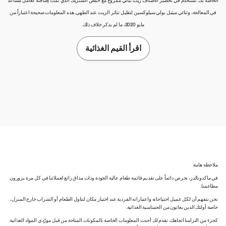
الخاصة بك. نستخدم في تحضير الأصناف زيت نباتي ممزوج مع حمض الستريك الذي تمت إضافته كعامل مساعد
في المعالجة، وثنائي ميثيل بولي سيلوكسين لتقليل تناثر الزيت عند الطهي. هذه المعلومات صحيحة اعتباراً من
مايو 2020، ما لم يذكر خلاف ذلك.
اقرأ القيم الغذائية
ملاحظة هامة:
في ماكدونالدز، نحرص دائماً على تقديم قائمة طعام عالية الجودة وذات مذاق رائع لعملائنا في كل مرة يزورون
مطاعمنا.
نحن نتفهم أن لكل عميل احتياجاته واعتباراته الفردية عند اختيار مكان لتناول الطعام أو الشراب خارج المنزل،
خاصة أولئك الذين يعانون من الحساسية الغذائية.
كجزء من التزامنا اتجاهك، نقدم لك أحدث المعلومات الخاصة بالمكونات المتاحة من قبل مورّدي المواد الغذائية