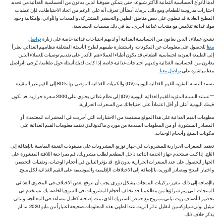
لدينا لأنواع الحساسية الثمانية الأكثر شيوعاً، حتى يتمكن ضيوفنا الذين يعانون من الحساسية الغذائية من تحديد
اختيارات مدروسة للطعام. ومع ذلك، نريدك أيضاً أن تعرف أنه على الرغم من اتخاذ الاحتياطات، فإن عمليات
المطبخ العادية قد تنطوي على بعض مناطق الطهي والتحضير المشتركة، والمعدات والأواني، وإمكانية وجود
مواد غذائية تتلامس مع منتجات غذائية أخرى، بما في ذلك مسببات الحساسية.
نشجع عملاءنا الذين يعانون من الحساسية الغذائية أو لديهم احتياجات غذائية خاصة على زيارة
تواصل
معنا
للحصول على معلومات عن المكونات، واستشارة طبيبهم لطرح الأسئلة المتعلقة بنظامهم الغذائي. نظراً
إلى الطبيعة الفردية لحساسية الطعام، قد يكون أطباء العملاء هم الأقدر على تقديم توصيات للعملاء الذين
يعانون من الحساسية الغذائية ولديهم احتياجات غذائية خاصة. إذا كانت لديك أسئلة حول طعامنا، يُرجى التواصل
معنا مباشرة على
تواصل معنا
.
تستند النسبة المئوية للقيم الغذائية اليومية (DV) والكميات الغذائية الموصى بها RDIs إلى القيم غير المقيدة.
** تستند النسبة المئوية للقيم الغذائية اليومية (DV) إلى نظام غذائي يحتوي على 2000 سعرة حرارية. قد تكون
قيمك اليومية أعلى أو أقل اعتماداً على احتياجاتك من السعرات الحرارية.
معلومات القيم الغذائية على هذا الموقع مستمدة من الاختبارات التي أجريت في المختبرات المعتمدة، أو
المصادر المنشورة، أو من المعلومات المقدمة من موردي ماكدونالدز. تعتمد معلومات القيم الغذائية على
مكونات المنتج وأحجام الوجبات.
تعتمد السعرات الحرارية للمشروبات في جهاز توزيع المشروبات على مستويات التعبئة القياسية بالإضافة إلى
الثلج. إذا كنت تستخدم جهاز الخدمة الذاتية داخل المطعم لطلب مشروبك، قم بمراجعة اللافتة المنشورة على
الجهاز للحصول على عدد السعرات الحرارية بدون ثلج. قد يؤثر التباين في أحجام الوجبات، وتقنيات التحضير،
واختبار المنتج ومصادر التوريد، بالإضافة إلى الاختلافات الإقليمية والموسمية على القيم الغذائية لكل منتج.
بالإضافة إلى ذلك، تتغير تركيبات المنتجات بشكل دوري. يجب أن تتوقع بعض الاختلاف في المحتوى الغذائي
للمنتجات التي يتم شراؤها من مطاعمنا. قد تختلف أحجام المشروبات في السوق الخاصة بك. نستخدم في
تحضير الأصناف زيت نباتي ممزوج مع حمض الستريك الذي تمت إضافته كعامل مساعد في المعالجة، وثنائي
ميثيل بولي سيلوكسين لتقليل تناثر الزيت عند الطهي. هذه المعلومات صحيحة اعتباراً من مايو 2020، ما لم
يذكر خلاف ذلك.