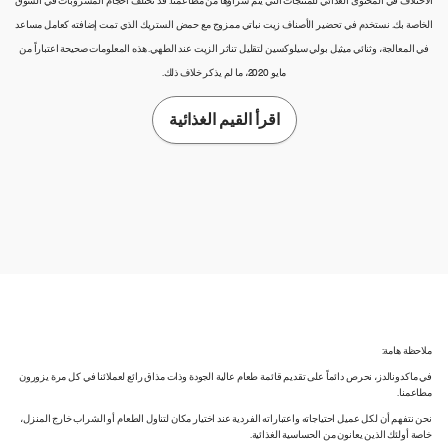
الاختلاف في المحتوى الغذائي للمنتجات التي يتم شراؤها من مطاعمنا. قد تختلف أحجام المشروبات في السوق
الخاصة بك. نستخدم في تحضير الأصناف زيت نباتي ممزوج مع حمض الستريك الذي تمت إضافته كعامل مساعد
في المعالجة، وثنائي ميثيل بولي سيلوكسين لتقليل تناثر الزيت عند الطهي. هذه المعلومات صحيحة اعتباراً من
مايو 2020، ما لم يذكر خلاف ذلك.
اقرأ القيم الغذائية
ملاحظة هامة:
في ماكدونالدز، نحرص دائماً على تقديم قائمة طعام عالية الجودة وذات مذاق رائع لعملائنا في كل مرة يزورون
مطاعمنا.
نحن نتفهم أن لكل عميل احتياجاته واعتباراته الفردية عند اختيار مكان لتناول الطعام أو الشراب خارج المنزل،
خاصة أولئك الذين يعانون من الحساسية الغذائية.