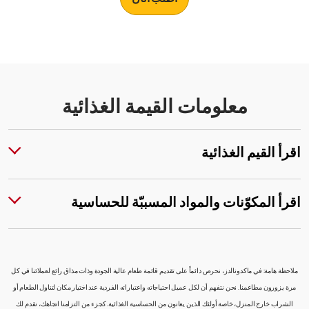
معلومات القيمة الغذائية
اقرأ القيم الغذائية
اقرأ المكوّنات والمواد المسببّة للحساسية
ملاحظة هامة: في ماكدونالدز، نحرص دائماً على تقديم قائمة طعام عالية الجودة وذات مذاق رائع لعملائنا في كل
مرة يزورون مطاعمنا. نحن نتفهم أن لكل عميل احتياجاته واعتباراته الفردية عند اختيار مكان لتناول الطعام أو
الشراب خارج المنزل، خاصة أولئك الذين يعانون من الحساسية الغذائية. كجزء من التزامنا اتجاهك، نقدم لك