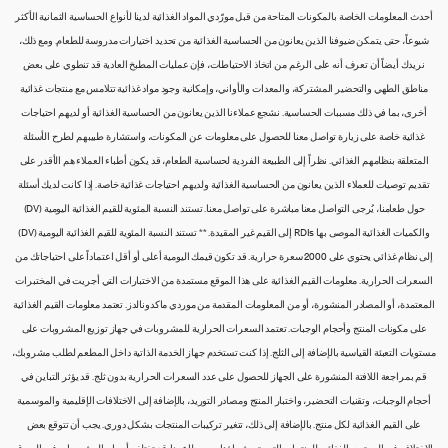
أحدث المعلومات الخاصة بالمكونات المتاحة من قبل مورّدي المواد الغذائية لدينا لأنواع الحساسية الثمانية الأكثر
شيوعاً، حتى يتمكن ضيوفنا الذين يعانون من الحساسية الغذائية من تحديد اختيارات مدروسة للطعام. ومع ذلك،
نريدك أيضاً أن تعرف أنه على الرغم من اتخاذ الاحتياطات، فإن عمليات المطبخ العادية قد تنطوي على بعض
مناطق الطهي والتحضير المشتركة، والمعدات والأواني، وإمكانية وجود مواد غذائية تتلامس مع منتجات غذائية
أخرى، بما في ذلك مسببات الحساسية. نشجع عملاءنا الذين يعانون من الحساسية الغذائية أو لديهم احتياجات
غذائية خاصة على زيارة تواصل معنا للحصول على معلومات عن المكونات، واستشارة طبيبهم لطرح الأسئلة
المتعلقة بنظامهم الغذائي. نظراً إلى الطبيعة الفردية لحساسية الطعام، قد يكون أطباء العملاء هم الأقدر على
تقديم توصيات للعملاء الذين يعانون من الحساسية الغذائية ولديهم احتياجات غذائية خاصة. إذا كانت لديك أسئلة
حول طعامنا، يُرجى التواصل معنا مباشرة على تواصل معنا. تستند النسبة المئوية للقيم الغذائية اليومية (DV)
والكميات الغذائية الموصى بها RDIs إلى القيم غير المقيدة. ** تستند النسبة المئوية للقيم الغذائية اليومية (DV)
إلى نظام غذائي يحتوي على 2000 سعرة حرارية. قد تكون قيمك اليومية أعلى أو أقل اعتماداً على احتياجاتك من
السعرات الحرارية. معلومات القيم الغذائية على هذا الموقع مستمدة من الاختبارات التي أجريت في المختبرات
المعتمدة، أو المصادر المنشورة، أو من المعلومات المقدمة من موردي ماكدونالدز. تعتمد معلومات القيم الغذائية
على مكونات المنتج وأحجام الوجبات. تعتمد السعرات الحرارية للمشروبات في جهاز توزيع المشروبات على
مستويات التعبئة القياسية بالإضافة إلى الثلج. إذا كنت تستخدم جهاز الخدمة الذاتية داخل المطعم لطلب مشروبك،
قم بمراجعة اللافتة المنشورة على الجهاز للحصول على عدد السعرات الحرارية بدون ثلج. قد يؤثر التباين في
أحجام الوجبات، وتقنيات التحضير، واختبار المنتج ومصادر التوريد، بالإضافة إلى الاختلافات الإقليمية والموسمية
على القيم الغذائية لكل منتج. بالإضافة إلى ذلك، تتغير تركيبات المنتجات بشكل دوري. يجب أن تتوقع بعض