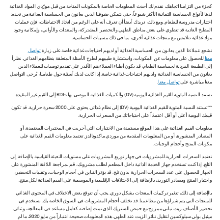
كجزء من التزامنا اتجاهك، نقدم لك أحدث المعلومات الخاصة بالمكونات المتاحة من قبل مورّدي المواد الغذائية
لدينا لأنواع الحساسية الثمانية الأكثر شيوعاً، حتى يتمكن ضيوفنا الذين يعانون من الحساسية الغذائية من تحديد
اختيارات مدروسة للطعام. ومع ذلك، نريدك أيضاً أن تعرف أنه على الرغم من اتخاذ الاحتياطات، فإن عمليات
المطبخ العادية قد تنطوي على بعض مناطق الطهي والتحضير المشتركة، والمعدات والأواني، وإمكانية وجود
مواد غذائية تتلامس مع منتجات غذائية أخرى، بما في ذلك مسببات الحساسية.
نشجع عملاءنا الذين يعانون من الحساسية الغذائية أو لديهم احتياجات غذائية خاصة على زيارة
تواصل
معنا
للحصول على معلومات عن المكونات، واستشارة طبيبهم لطرح الأسئلة المتعلقة بنظامهم الغذائي. نظراً
إلى الطبيعة الفردية لحساسية الطعام، قد يكون أطباء العملاء هم الأقدر على تقديم توصيات للعملاء الذين
يعانون من الحساسية الغذائية ولديهم احتياجات غذائية خاصة. إذا كانت لديك أسئلة حول طعامنا، يُرجى التواصل
معنا مباشرة على
تواصل معنا
.
تستند النسبة المئوية للقيم الغذائية اليومية (DV) والكميات الغذائية الموصى بها RDIs إلى القيم غير المقيدة.
** تستند النسبة المئوية للقيم الغذائية اليومية (DV) إلى نظام غذائي يحتوي على 2000 سعرة حرارية. قد تكون
قيمك اليومية أعلى أو أقل اعتماداً على احتياجاتك من السعرات الحرارية.
معلومات القيم الغذائية على هذا الموقع مستمدة من الاختبارات التي أجريت في المختبرات المعتمدة، أو
المصادر المنشورة، أو من المعلومات المقدمة من موردي ماكدونالدز. تعتمد معلومات القيم الغذائية على
مكونات المنتج وأحجام الوجبات.
تعتمد السعرات الحرارية للمشروبات في جهاز توزيع المشروبات على مستويات التعبئة القياسية بالإضافة إلى
الثلج. إذا كنت تستخدم جهاز الخدمة الذاتية داخل المطعم لطلب مشروبك، قم بمراجعة اللافتة المنشورة على
الجهاز للحصول على عدد السعرات الحرارية بدون ثلج. قد يؤثر التباين في أحجام الوجبات، وتقنيات التحضير،
واختبار المنتج ومصادر التوريد، بالإضافة إلى الاختلافات الإقليمية والموسمية على القيم الغذائية لكل منتج.
بالإضافة إلى ذلك، تتغير تركيبات المنتجات بشكل دوري. يجب أن تتوقع بعض الاختلاف في المحتوى الغذائي
للمنتجات التي يتم شراؤها من مطاعمنا. قد تختلف أحجام المشروبات في السوق الخاصة بك. نستخدم في
تحضير الأصناف زيت نباتي ممزوج مع حمض الستريك الذي تمت إضافته كعامل مساعد في المعالجة، وثنائي
ميثيل بولي سيلوكسين لتقليل تناثر الزيت عند الطهي. هذه المعلومات صحيحة اعتباراً من مايو 2020، ما لم