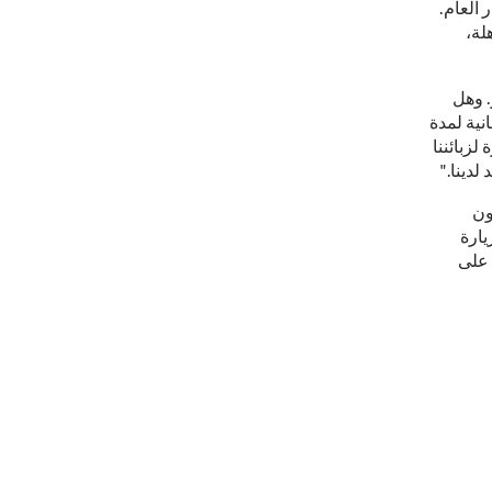
 العام.
لة،
ميز. وهل
نية لمدة
لزبائننا
لدينا."
ون
يارة
 على