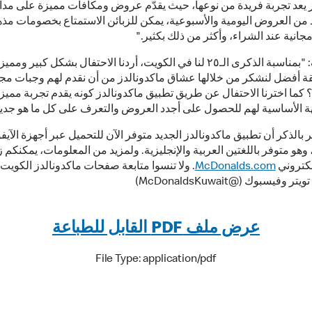
 يعد تجربة فريدة من نوعها، حيث يقدّم عروض ومكافآت مميزة على مدار
 من العروض اليومية والأسبوعية، يمكن للزبائن الاستمتاع بخصومات مذه
انية عند الشراء، وأكثر من ذلك بكثير."
كما أضاف: "بمناسبة الذكرى الـ٢٥ لنا في الكويت، أردنا الاحتفال بشكل كبير وم
ة أفضل لنشكر من خلالها عشاق ماكدونالدز من أن نقدم لهم وجبات مجا
كما اخترنا الاحتفال عن طريق تطبيق ماكدونالدز كونه يقدم تجربة مميزة 
ة الأساسية لهم للحصول على أجدد العروض والتعرف على كل ما هو جديد 
 بالذكر أن تطبيق ماكدونالدز الجديد متوفر الآن للتحميل عبر أجهزة الآيف
، وهو متوفر باللغتين العربية والإنجليزية. ولمزيد من المعلومات، يمكنكم ز
لكتروني
McDonalds.com
. ولا تنسوا متابعة صفحات ماكدونالدز الكويت
 وفيسبوك (@McDonaldsKuwait)
عرض ملف PDF القابل للطباعة
File Type: application/pdf