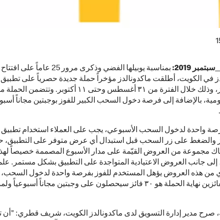
1
تمبر 2019:
بمناسبة يوبيلها الفضي وذكرى مرور 25 عاما
ز في الكويت، أطلقت ماكدونالدز مؤخراً حملة جديدة حصرياً على تطبيق
ماكدونالدز، وذلك خلال الفترة من ٣١ أغسطس وحتى ١١ أكتوبر. وتتض
ة، بالإضافة إلى فرصة دخول السحب الكبير للفوز بوجبتين مجاناً أسبوع
رصة واحدة لدخول السحب الأسبوعي، يجب على العملاء استخدام تطبيق
ز والضغط على زر السحب قبل استبدال أي عرض متوفر على التطبيق، 
ك مجموعة من العروض القيّمة على مدار الأسبوع المصممة خصيصاً لهذ
، إلى جانب العروض الاعتيادية المتواجدة على التطبيق بشكل مستمر. علما
ي من هذه العروض يؤهل المستخدم للفوز بفرصة واحدة لدخول السحب،
مجموع الفائزين نهاية الحملة هو ٣٠ فائز سيحصلون على وجبتين مجاناً أسبوعياً
، صرح مدير إدارة التسويق لدى ماكدونالدز الكويت، شريف قطري: "أن 