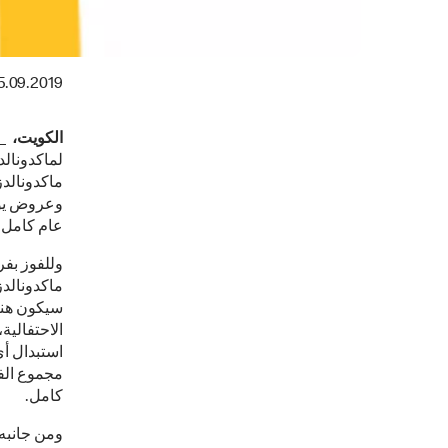
5.09.2019
الكويت، __سب
لماكدونالد
وعروض يومي
عام كامل.
وللفوز بف
ماكدونالد
سيكون هنا
الاحتفالية
استبدال أ
كامل.
ومن جانبه