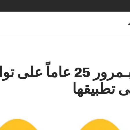
ة
ماكدونالدز تحتفل بـمرور 
 تطبيقها