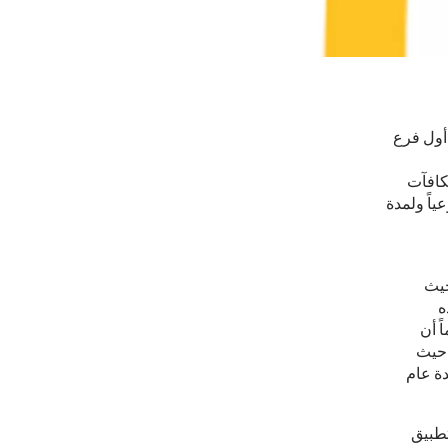
ً على افتتاح أول فرع
من الحملة مكافآت
ياً ولمدة
حيث
ه
ً أن
 حيث
 ولمدة عام
تطبيق