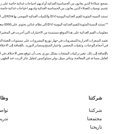
نشجع عملاءنا الذين يعانون من الحساسية الغذائية أو لديهم احتياجات غذائية خاصة على زي
تقديم توصيات للعملاء الذين يعانون من الحساسية الغذائية ولديهم احتياجات غذائية خاصة
تستند النسبة المئوية للقيم الغذائية اليومية (DV) والكميات الغذائية الموصى بها RDIs إلى القيم غير المقيدة.
** تستند النسبة المئوية للقيم الغذائية اليومية (DV) إلى نظام غذائي يحتوي على 2000 سعرة حرارية. قد تكون قيمك اليومية أعلى أو أقل اعتماداً على احتياجاتك من السعرات الحرارية.
معلومات القيم الغذائية على هذا الموقع مستمدة من الاختبارات التي أجريت في المختبرات
تعتمد السعرات الحرارية للمشروبات في جهاز توزيع المشروبات على مستويات التعبئة القي
في أحجام الوجبات، وتقنيات التحضير، واختبار المنتج ومصادر التوريد، بالإضافة إلى الاختلاف
بالإضافة إلى ذلك، تتغير تركيبات المنتجات بشكل دوري. يجب أن تتوقع بعض الاختلاف ف
كعامل مساعد في المعالجة، وثنائي ميثيل بولي سيلوكسين لتقليل تناثر الزيت عند الطهي. هذه المعلومات صحيح
شركتنا
وظا
شركتنا
تواص
مجتمعنا
تدري
تاريخنا