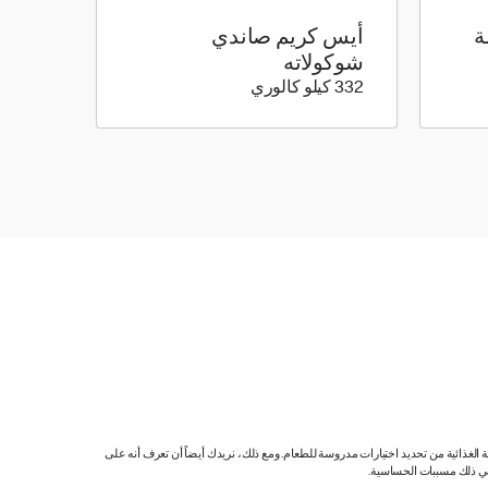
ة
أيس كريم صاندي
شوكولاته
332 كيلو سعرة حرارية
332 كيلو كالوري
ية الغذائية من تحديد اختيارات مدروسة للطعام. ومع ذلك، نريدك أيضاً أن تعرف أنه على
 في ذلك مسببات الحساسية.