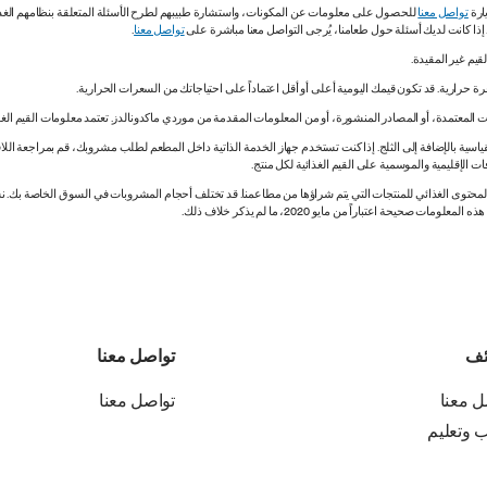
ارة
تواصل معنا
للحصول على معلومات عن المكونات، واستشارة طبيبهم لطرح الأسئلة المتعلقة بنظامهم الغذائي.
. إذا كانت لديك أسئلة حول طعامنا، يُرجى التواصل معنا مباشرة على
تواصل معنا
.
 المعتمدة، أو المصادر المنشورة، أو من المعلومات المقدمة من موردي ماكدونالدز. تعتمد معلومات القيم الغذ
اسية بالإضافة إلى الثلج. إذا كنت تستخدم جهاز الخدمة الذاتية داخل المطعم لطلب مشروبك، قم بمراجعة اللاف
ات الإقليمية والموسمية على القيم الغذائية لكل منتج.
ي المحتوى الغذائي للمنتجات التي يتم شراؤها من مطاعمنا. قد تختلف أحجام المشروبات في السوق الخاصة ب
ة اعتباراً من مايو 2020، ما لم يذكر خلاف ذلك.
ئف
تواصل معنا
ل معنا
تواصل معنا
ب وتعليم