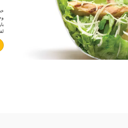
خس
وح
با
لق