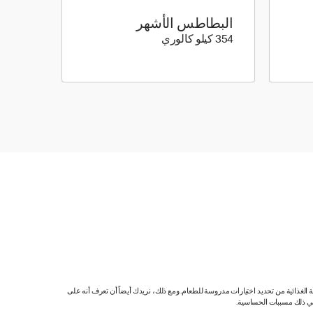
البطاطس الأشهر
354 كيلو سعرة حرارية
354 كيلو كالوري
ية الغذائية من تحديد اختيارات مدروسة للطعام. ومع ذلك، نريدك أيضاً أن تعرف أنه على
 في ذلك مسببات الحساسية.