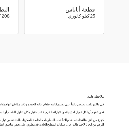
قطعة أناناس
البط
25 كيلو سعرة حرارية
25 كيلو كالوري
208 كيلو كالوري
ملاحظة هامة:
في ماكدونالدز، نحرص دائماً على تقديم قائمة طعام عالية الجودة وذات مذاق رائع لعملائ
نحن نتفهم أن لكل عميل احتياجاته واعتباراته الفردية عند اختيار مكان لتناول الطعام أو ا
كجزء من التزامنا اتجاهك، نقدم لك أحدث المعلومات الخاصة بالمكونات المتاحة من قبل مورّ
الرغم من اتخاذ الاحتياطات، فإن عمليات المطبخ العادية قد تنطوي على بعض مناطق الطه