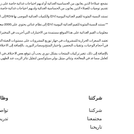
نشجع عملاءنا الذين يعانون من الحساسية الغذائية أو لديهم احتياجات غذائية خاصة على زي
تقديم توصيات للعملاء الذين يعانون من الحساسية الغذائية ولديهم احتياجات غذائية خاصة
تستند النسبة المئوية للقيم الغذائية اليومية (DV) والكميات الغذائية الموصى بها RDIs إلى القيم غير المقيدة.
** تستند النسبة المئوية للقيم الغذائية اليومية (DV) إلى نظام غذائي يحتوي على 2000 سعرة حرارية. قد تكون قيمك اليومية أعلى أو أقل اعتماداً على احتياجاتك من السعرات الحرارية.
معلومات القيم الغذائية على هذا الموقع مستمدة من الاختبارات التي أجريت في المختبرات
تعتمد السعرات الحرارية للمشروبات في جهاز توزيع المشروبات على مستويات التعبئة القي
في أحجام الوجبات، وتقنيات التحضير، واختبار المنتج ومصادر التوريد، بالإضافة إلى الاختلاف
بالإضافة إلى ذلك، تتغير تركيبات المنتجات بشكل دوري. يجب أن تتوقع بعض الاختلاف ف
كعامل مساعد في المعالجة، وثنائي ميثيل بولي سيلوكسين لتقليل تناثر الزيت عند الطهي. هذه المعلومات صحيح
شركتنا
وظا
شركتنا
تواص
مجتمعنا
تدري
تاريخنا