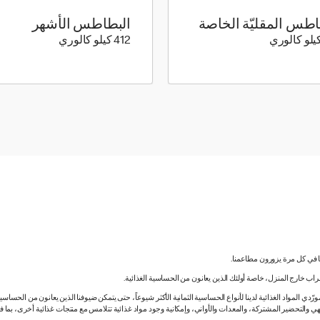
اطس المقليّة الخاصة
البطاطس الأشهر
208 كيلو سعرة حرارية
412 كيلو سعرة حرارية
412 كيلو كالوري
نا في كل مرة يزورون مطاعمنا.
لشراب خارج المنزل، خاصة أولئك الذين يعانون من الحساسية الغذائية.
دي المواد الغذائية لدينا لأنواع الحساسية الثمانية الأكثر شيوعاً، حتى يتمكن ضيوفنا الذين يعانون من الحساس
ي والتحضير المشتركة، والمعدات والأواني، وإمكانية وجود مواد غذائية تتلامس مع منتجات غذائية أخرى، بما