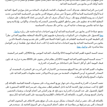
نحن نتفهم أن لكل عميل احتياجاته واعتباراته الفردية عند اختيار مكان لتناول الطعام أو الشراب خارج المنزل،
خاصة أولئك الذين يعانون من الحساسية الغذائية.
كجزء من التزامنا اتجاهك، نقدم لك أحدث المعلومات الخاصة بالمكونات المتاحة من قبل مورّدي المواد الغذائية
لدينا لأنواع الحساسية الثمانية الأكثر شيوعاً، حتى يتمكن ضيوفنا الذين يعانون من الحساسية الغذائية من تحديد
اختيارات مدروسة للطعام. ومع ذلك، نريدك أيضاً أن تعرف أنه على الرغم من اتخاذ الاحتياطات، فإن عمليات
المطبخ العادية قد تنطوي على بعض مناطق الطهي والتحضير المشتركة، والمعدات والأواني، وإمكانية وجود
مواد غذائية تتلامس مع منتجات غذائية أخرى، بما في ذلك مسببات الحساسية.
نشجع عملاءنا الذين يعانون من الحساسية الغذائية أو لديهم احتياجات غذائية خاصة على زيارة
تواصل
معنا
للحصول على معلومات عن المكونات، واستشارة طبيبهم لطرح الأسئلة المتعلقة بنظامهم الغذائي. نظراً
إلى الطبيعة الفردية لحساسية الطعام، قد يكون أطباء العملاء هم الأقدر على تقديم توصيات للعملاء الذين
يعانون من الحساسية الغذائية ولديهم احتياجات غذائية خاصة. إذا كانت لديك أسئلة حول طعامنا، يُرجى التواصل
معنا مباشرة على
تواصل معنا
.
تستند النسبة المئوية للقيم الغذائية اليومية (DV) والكميات الغذائية الموصى بها RDIs إلى القيم غير المقيدة.
** تستند النسبة المئوية للقيم الغذائية اليومية (DV) إلى نظام غذائي يحتوي على 2000 سعرة حرارية. قد تكون
قيمك اليومية أعلى أو أقل اعتماداً على احتياجاتك من السعرات الحرارية.
معلومات القيم الغذائية على هذا الموقع مستمدة من الاختبارات التي أجريت في المختبرات المعتمدة، أو
المصادر المنشورة، أو من المعلومات المقدمة من موردي ماكدونالدز. تعتمد معلومات القيم الغذائية على
مكونات المنتج وأحجام الوجبات.
تعتمد السعرات الحرارية للمشروبات في جهاز توزيع المشروبات على مستويات التعبئة القياسية بالإضافة إلى
الثلج. إذا كنت تستخدم جهاز الخدمة الذاتية داخل المطعم لطلب مشروبك، قم بمراجعة اللافتة المنشورة على
الجهاز للحصول على عدد السعرات الحرارية بدون ثلج. قد يؤثر التباين في أحجام الوجبات، وتقنيات التحضير،
واختبار المنتج ومصادر التوريد، بالإضافة إلى الاختلافات الإقليمية والموسمية على القيم الغذائية لكل منتج.
بالإضافة إلى ذلك، تتغير تركيبات المنتجات بشكل دوري. يجب أن تتوقع بعض الاختلاف في المحتوى الغذائي
للمنتجات التي يتم شراؤها من مطاعمنا. قد تختلف أحجام المشروبات في السوق الخاصة بك. نستخدم في