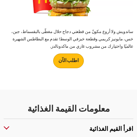
ساندويش ولا أروع مكونّ من قطعتي دجاح حلال مغطّى بالبقسماط، جبن،
خس، مايونيز كريمي وقطعة خبزفي الوسط! تقدم مع البطاطس الشهيرة
عالميًا واختيارك من مشروب غازي من ماكدونالدز.
اطلب الآن
معلومات القيمة الغذائية
اقرأ القيم الغذائية