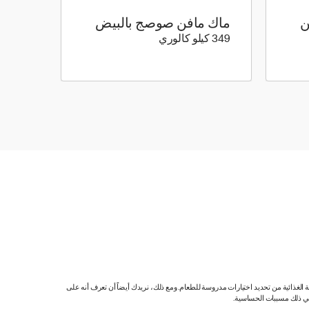
ن
ماك مافن صوصج بالبيض
349 كيلو سعرة حرارية
349 كيلو كالوري
ية الغذائية من تحديد اختيارات مدروسة للطعام. ومع ذلك، نريدك أيضاً أن تعرف أنه على
 في ذلك مسببات الحساسية.