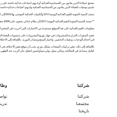
نشجع عملاءنا الذين يعانون من الحساسية الغذائية أو لديهم احتياجات غذائية خاصة على زي
تقديم توصيات للعملاء الذين يعانون من الحساسية الغذائية ولديهم احتياجات غذائية خاصة
تستند النسبة المئوية للقيم الغذائية اليومية (DV) والكميات الغذائية الموصى بها RDIs إلى القيم غير المقيدة.
** تستند النسبة المئوية للقيم الغذائية اليومية (DV) إلى نظام غذائي يحتوي على 2000 سعرة حرارية. قد تكون قيمك اليومية أعلى أو أقل اعتماداً على احتياجاتك من السعرات الحرارية.
معلومات القيم الغذائية على هذا الموقع مستمدة من الاختبارات التي أجريت في المختبرات
تعتمد السعرات الحرارية للمشروبات في جهاز توزيع المشروبات على مستويات التعبئة القي
في أحجام الوجبات، وتقنيات التحضير، واختبار المنتج ومصادر التوريد، بالإضافة إلى الاختلاف
بالإضافة إلى ذلك، تتغير تركيبات المنتجات بشكل دوري. يجب أن تتوقع بعض الاختلاف ف
كعامل مساعد في المعالجة، وثنائي ميثيل بولي سيلوكسين لتقليل تناثر الزيت عند الطهي. هذه المعلومات صحيح
شركتنا
وظا
شركتنا
تواص
مجتمعنا
تدري
تاريخنا