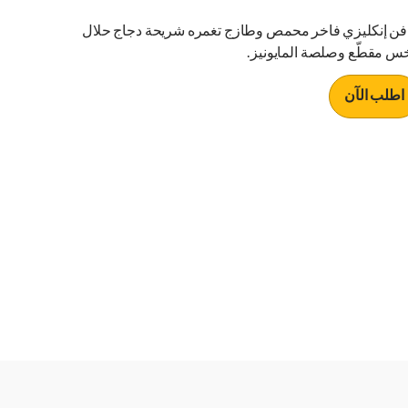
فن إنكليزي فاخر محمص وطازج تغمره شريحة دجاج حلال
س مقطّع وصلصة المايونيز.
اطلب الآن