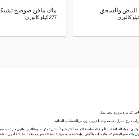
البيض والسجق
ماك مافن صوصج تشيك
532 كيلو سعرة حرارية
277 كيلو سعرة حرارية
277 كيلو كالوري
نا في كل مرة يزورون مطاعمنا.
لشراب خارج المنزل، خاصة أولئك الذين يعانون من الحساسية الغذائية.
دي المواد الغذائية لدينا لأنواع الحساسية الثمانية الأكثر شيوعاً، حتى يتمكن ضيوفنا الذين يعانون من الحساس
ي والتحضير المشتركة، والمعدات والأواني، وإمكانية وجود مواد غذائية تتلامس مع منتجات غذائية أخرى، بما