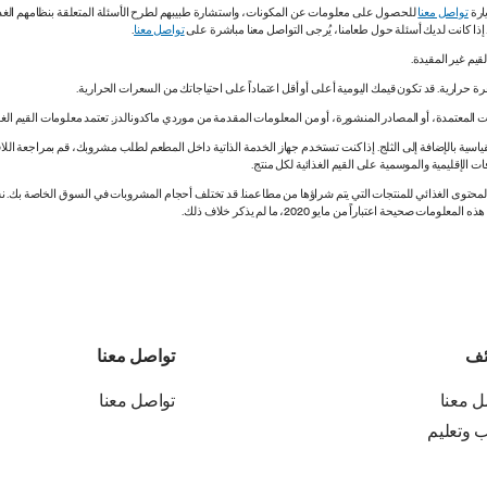
ارة
تواصل معنا
للحصول على معلومات عن المكونات، واستشارة طبيبهم لطرح الأسئلة المتعلقة بنظامهم الغذائي.
. إذا كانت لديك أسئلة حول طعامنا، يُرجى التواصل معنا مباشرة على
تواصل معنا
.
 المعتمدة، أو المصادر المنشورة، أو من المعلومات المقدمة من موردي ماكدونالدز. تعتمد معلومات القيم الغذ
اسية بالإضافة إلى الثلج. إذا كنت تستخدم جهاز الخدمة الذاتية داخل المطعم لطلب مشروبك، قم بمراجعة اللاف
ات الإقليمية والموسمية على القيم الغذائية لكل منتج.
ي المحتوى الغذائي للمنتجات التي يتم شراؤها من مطاعمنا. قد تختلف أحجام المشروبات في السوق الخاصة ب
ة اعتباراً من مايو 2020، ما لم يذكر خلاف ذلك.
ئف
تواصل معنا
ل معنا
تواصل معنا
ب وتعليم