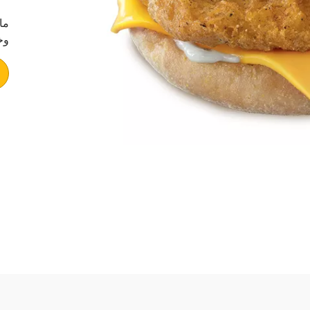
ما
وخ