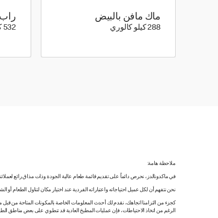
ماك مافن بالبيض
راب 
288 كيلو سعرة حرارية
288 كيلو كالوري
532 كيلو كالوري
ملاحظة هامة:
في ماكدونالدز، نحرص دائماً على تقديم قائمة طعام عالية الجودة وذات مذاق رائع لعملائ
نحن نتفهم أن لكل عميل احتياجاته واعتباراته الفردية عند اختيار مكان لتناول الطعام أو ا
كجزء من التزامنا اتجاهك، نقدم لك أحدث المعلومات الخاصة بالمكونات المتاحة من قبل مورّ
الرغم من اتخاذ الاحتياطات، فإن عمليات المطبخ العادية قد تنطوي على بعض مناطق الطه