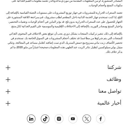
المصادر المنشورة، أو من المعلومات المقدمة من موردي ماكدونالدز. تعتمد معلومات القيم الغذائية على
مكونات المنتج وأحجام الوجبات.
تعتمد السعرات الحرارية للمشروبات في جهاز توزيع المشروبات على مستويات التعبئة القياسية بالإضافة إلى
الثلج. إذا كنت تستخدم جهاز الخدمة الذاتية داخل المطعم لطلب مشروبك، قم بمراجعة اللافتة المنشورة على
الجهاز للحصول على عدد السعرات الحرارية بدون ثلج. قد يؤثر التباين في أحجام الوجبات، وتقنيات التحضير،
واختبار المنتج ومصادر التوريد، بالإضافة إلى الاختلافات الإقليمية والموسمية على القيم الغذائية لكل منتج.
بالإضافة إلى ذلك، تتغير تركيبات المنتجات بشكل دوري. يجب أن تتوقع بعض الاختلاف في المحتوى الغذائي
للمنتجات التي يتم شراؤها من مطاعمنا. قد تختلف أحجام المشروبات في السوق الخاصة بك. نستخدم في
تحضير الأصناف زيت نباتي ممزوج مع حمض الستريك الذي تمت إضافته كعامل مساعد في المعالجة، وثنائي
ميثيل بولي سيلوكسين لتقليل تناثر الزيت عند الطهي. هذه المعلومات صحيحة اعتباراً من مايو 2020، ما لم
يذكر خلاف ذلك.
شركتنا
وظائف
تواصل معنا
أخبار عالمية