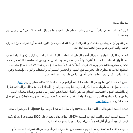
ملاحظة هامة:
في ماكدونالدز، نحرص دائماً على تقديم قائمة طعام عالية الجودة وذات مذاق رائع لعملائنا في كل مرة يزورون
مطاعمنا.
نحن نتفهم أن لكل عميل احتياجاته واعتباراته الفردية عند اختيار مكان لتناول الطعام أو الشراب خارج المنزل،
خاصة أولئك الذين يعانون من الحساسية الغذائية.
كجزء من التزامنا اتجاهك، نقدم لك أحدث المعلومات الخاصة بالمكونات المتاحة من قبل مورّدي المواد الغذائية
لدينا لأنواع الحساسية الثمانية الأكثر شيوعاً، حتى يتمكن ضيوفنا الذين يعانون من الحساسية الغذائية من تحديد
اختيارات مدروسة للطعام. ومع ذلك، نريدك أيضاً أن تعرف أنه على الرغم من اتخاذ الاحتياطات، فإن عمليات
المطبخ العادية قد تنطوي على بعض مناطق الطهي والتحضير المشتركة، والمعدات والأواني، وإمكانية وجود
مواد غذائية تتلامس مع منتجات غذائية أخرى، بما في ذلك مسببات الحساسية.
نشجع عملاءنا الذين يعانون من الحساسية الغذائية أو لديهم احتياجات غذائية خاصة على زيارة
تواصل
معنا
للحصول على معلومات عن المكونات، واستشارة طبيبهم لطرح الأسئلة المتعلقة بنظامهم الغذائي. نظراً
إلى الطبيعة الفردية لحساسية الطعام، قد يكون أطباء العملاء هم الأقدر على تقديم توصيات للعملاء الذين
يعانون من الحساسية الغذائية ولديهم احتياجات غذائية خاصة. إذا كانت لديك أسئلة حول طعامنا، يُرجى التواصل
معنا مباشرة على
تواصل معنا
.
تستند النسبة المئوية للقيم الغذائية اليومية (DV) والكميات الغذائية الموصى بها RDIs إلى القيم غير المقيدة.
** تستند النسبة المئوية للقيم الغذائية اليومية (DV) إلى نظام غذائي يحتوي على 2000 سعرة حرارية. قد تكون
قيمك اليومية أعلى أو أقل اعتماداً على احتياجاتك من السعرات الحرارية.
معلومات القيم الغذائية على هذا الموقع مستمدة من الاختبارات التي أجريت في المختبرات المعتمدة، أو