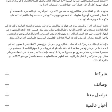
** تستند النسبة المئوية للقيم الغذائية اليومية (DV) إلى نظام غذائي يحتوي على 2000 سعرة حرارية. قد تكون
قيمك اليومية أعلى أو أقل اعتماداً على احتياجاتك من السعرات الحرارية.
معلومات القيم الغذائية على هذا الموقع مستمدة من الاختبارات التي أجريت في المختبرات المعتمدة، أو
المصادر المنشورة، أو من المعلومات المقدمة من موردي ماكدونالدز. تعتمد معلومات القيم الغذائية على
مكونات المنتج وأحجام الوجبات.
تعتمد السعرات الحرارية للمشروبات في جهاز توزيع المشروبات على مستويات التعبئة القياسية بالإضافة إلى
الثلج. إذا كنت تستخدم جهاز الخدمة الذاتية داخل المطعم لطلب مشروبك، قم بمراجعة اللافتة المنشورة على
الجهاز للحصول على عدد السعرات الحرارية بدون ثلج. قد يؤثر التباين في أحجام الوجبات، وتقنيات التحضير،
واختبار المنتج ومصادر التوريد، بالإضافة إلى الاختلافات الإقليمية والموسمية على القيم الغذائية لكل منتج.
بالإضافة إلى ذلك، تتغير تركيبات المنتجات بشكل دوري. يجب أن تتوقع بعض الاختلاف في المحتوى الغذائي
للمنتجات التي يتم شراؤها من مطاعمنا. قد تختلف أحجام المشروبات في السوق الخاصة بك. نستخدم في
تحضير الأصناف زيت نباتي ممزوج مع حمض الستريك الذي تمت إضافته كعامل مساعد في المعالجة، وثنائي
ميثيل بولي سيلوكسين لتقليل تناثر الزيت عند الطهي. هذه المعلومات صحيحة اعتباراً من مايو 2020، ما لم
يذكر خلاف ذلك.
شركتنا
وظائف
تواصل معنا
أخبار عالمية