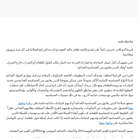
ملاحظة هامة:
في ماكدونالدز، نحرص دائماً على تقديم قائمة طعام عالية الجودة وذات مذاق رائع لعملائنا في كل مرة يزورون
مطاعمنا.
نحن نتفهم أن لكل عميل احتياجاته واعتباراته الفردية عند اختيار مكان لتناول الطعام أو الشراب خارج المنزل،
خاصة أولئك الذين يعانون من الحساسية الغذائية.
كجزء من التزامنا اتجاهك، نقدم لك أحدث المعلومات الخاصة بالمكونات المتاحة من قبل مورّدي المواد الغذائية
لدينا لأنواع الحساسية الثمانية الأكثر شيوعاً، حتى يتمكن ضيوفنا الذين يعانون من الحساسية الغذائية من تحديد
اختيارات مدروسة للطعام. ومع ذلك، نريدك أيضاً أن تعرف أنه على الرغم من اتخاذ الاحتياطات، فإن عمليات
المطبخ العادية قد تنطوي على بعض مناطق الطهي والتحضير المشتركة، والمعدات والأواني، وإمكانية وجود
مواد غذائية تتلامس مع منتجات غذائية أخرى، بما في ذلك مسببات الحساسية.
نشجع عملاءنا الذين يعانون من الحساسية الغذائية أو لديهم احتياجات غذائية خاصة على زيارة
تواصل
معنا
للحصول على معلومات عن المكونات، واستشارة طبيبهم لطرح الأسئلة المتعلقة بنظامهم الغذائي. نظراً
إلى الطبيعة الفردية لحساسية الطعام، قد يكون أطباء العملاء هم الأقدر على تقديم توصيات للعملاء الذين
يعانون من الحساسية الغذائية ولديهم احتياجات غذائية خاصة. إذا كانت لديك أسئلة حول طعامنا، يُرجى التواصل
معنا مباشرة على
تواصل معنا
.
تستند النسبة المئوية للقيم الغذائية اليومية (DV) والكميات الغذائية الموصى بها RDIs إلى القيم غير المقيدة.