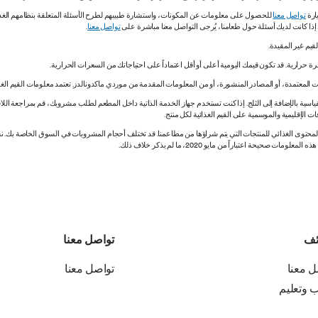
ارة
تواصل معنا
للحصول على معلومات عن المكونات، واستشارة طبيبهم لطرح الأسئلة المتعلقة بنظامهم الغذائي.
. إذا كانت لديك أسئلة حول طعامنا، يُرجى التواصل معنا مباشرة على
تواصل معنا
.
 المعتمدة، أو المصادر المنشورة، أو من المعلومات المقدمة من موردي ماكدونالدز. تعتمد معلومات القيم الغذ
اسية بالإضافة إلى الثلج. إذا كنت تستخدم جهاز الخدمة الذاتية داخل المطعم لطلب مشروبك، قم بمراجعة اللاف
ات الإقليمية والموسمية على القيم الغذائية لكل منتج.
ي المحتوى الغذائي للمنتجات التي يتم شراؤها من مطاعمنا. قد تختلف أحجام المشروبات في السوق الخاصة ب
ة اعتباراً من مايو 2020، ما لم يذكر خلاف ذلك.
ئف
تواصل معنا
ل معنا
تواصل معنا
ب وتعليم