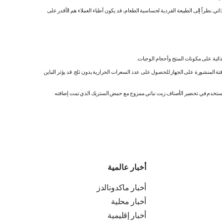
 نظراً إلى الطبيعة الفردية لحساسية الطعام، قد يكون أطباء العملاء هم الأقدر على
ائية على مكونات المنتج وأحجام الوجبات.
تة المنشورة على الجهاز للحصول على عدد السعرات الحرارية بدون ثلج. قد يؤثر التباين
ك. نستخدم في تحضير الأصناف زيت نباتي ممزوج مع حمض الستريك الذي تمت إضافته
أخبار عالمية
أخبار ماكدونالدز
أخبار محلية
أخبار إقليمية