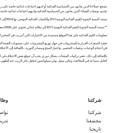
نشجع عملاءنا الذين يعانون من الحساسية الغذائية أو لديهم احتياجات غذائية خاصة على زي
تقديم توصيات للعملاء الذين يعانون من الحساسية الغذائية ولديهم احتياجات غذائية خاصة
تستند النسبة المئوية للقيم الغذائية اليومية (DV) والكميات الغذائية الموصى بها RDIs إلى القيم غير المقيدة.
** تستند النسبة المئوية للقيم الغذائية اليومية (DV) إلى نظام غذائي يحتوي على 2000 سعرة حرارية. قد تكون قيمك اليومية أعلى أو أقل اعتماداً على احتياجاتك من السعرات الحرارية.
معلومات القيم الغذائية على هذا الموقع مستمدة من الاختبارات التي أجريت في المختبرات
تعتمد السعرات الحرارية للمشروبات في جهاز توزيع المشروبات على مستويات التعبئة القي
في أحجام الوجبات، وتقنيات التحضير، واختبار المنتج ومصادر التوريد، بالإضافة إلى الاختلاف
بالإضافة إلى ذلك، تتغير تركيبات المنتجات بشكل دوري. يجب أن تتوقع بعض الاختلاف ف
كعامل مساعد في المعالجة، وثنائي ميثيل بولي سيلوكسين لتقليل تناثر الزيت عند الطهي. هذه المعلومات صحيح
شركتنا
وظا
شركتنا
تواص
مجتمعنا
تدري
تاريخنا