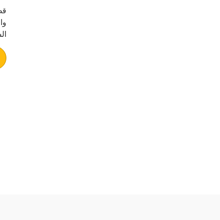
قط
وا
ال