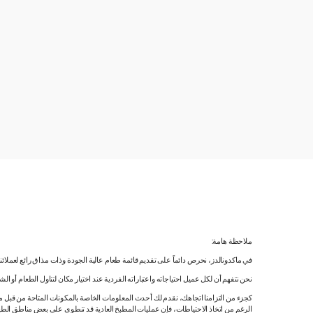
ملاحظة هامة:
في ماكدونالدز، نحرص دائماً على تقديم قائمة طعام عالية الجودة وذات مذاق رائع لعملائ
نحن نتفهم أن لكل عميل احتياجاته واعتباراته الفردية عند اختيار مكان لتناول الطعام أو ا
كجزء من التزامنا اتجاهك، نقدم لك أحدث المعلومات الخاصة بالمكونات المتاحة من قبل مورّ
الرغم من اتخاذ الاحتياطات، فإن عمليات المطبخ العادية قد تنطوي على بعض مناطق الطه