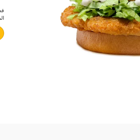
قط
ال