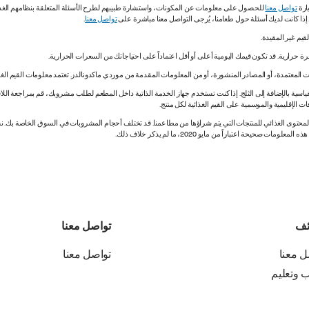
ارة
تواصل معنا
للحصول على معلومات عن المكونات، واستشارة طبيبهم لطرح الأسئلة المتعلقة بنظامهم الغذائي.
. إذا كانت لديك أسئلة حول طعامنا، يُرجى التواصل معنا مباشرة على
تواصل معنا
.
 المعتمدة، أو المصادر المنشورة، أو من المعلومات المقدمة من موردي ماكدونالدز. تعتمد معلومات القيم الغذ
اسية بالإضافة إلى الثلج. إذا كنت تستخدم جهاز الخدمة الذاتية داخل المطعم لطلب مشروبك، قم بمراجعة اللاف
ات الإقليمية والموسمية على القيم الغذائية لكل منتج.
ي المحتوى الغذائي للمنتجات التي يتم شراؤها من مطاعمنا. قد تختلف أحجام المشروبات في السوق الخاصة ب
ة اعتباراً من مايو 2020، ما لم يذكر خلاف ذلك.
ئف
تواصل معنا
ل معنا
تواصل معنا
ب وتعليم