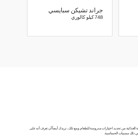
جراند تشيكن سبايسي
748 كيلو سعرة حرارية
748 كيلو كالوري
ية الغذائية من تحديد اختيارات مدروسة للطعام. ومع ذلك، نريدك أيضاً أن تعرف أنه على
 في ذلك مسببات الحساسية.