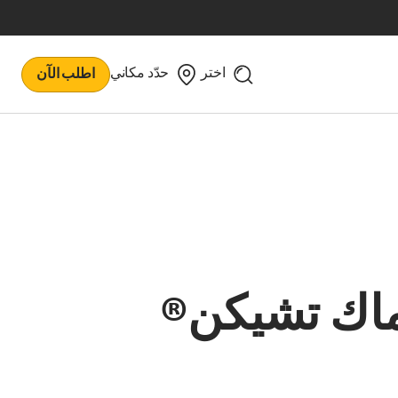
اختر
حدّد مكاني
اطلب الآن
اك تشيكن®