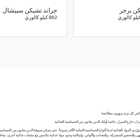
ن برجر
جراند تشيكن سبيشال
292 كيلو سعرة حرارية
862 كيلو سعرة حرارية
862 كيلو كالوري
نا في كل مرة يزورون مطاعمنا.
لشراب خارج المنزل، خاصة أولئك الذين يعانون من الحساسية الغذائية.
دي المواد الغذائية لدينا لأنواع الحساسية الثمانية الأكثر شيوعاً، حتى يتمكن ضيوفنا الذين يعانون من الحساس
ي والتحضير المشتركة، والمعدات والأواني، وإمكانية وجود مواد غذائية تتلامس مع منتجات غذائية أخرى، بما