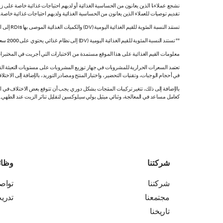
نشجع عملاءنا الذين يعانون من الحساسية الغذائية أو لديهم احتياجات غذائية خاصة على زي
تقديم توصيات للعملاء الذين يعانون من الحساسية الغذائية ولديهم احتياجات غذائية خاصة
تستند النسبة المئوية للقيم الغذائية اليومية (DV) والكميات الغذائية الموصى بها RDIs إلى القيم غير المقيدة.
** تستند النسبة المئوية للقيم الغذائية اليومية (DV) إلى نظام غذائي يحتوي على 2000 سعرة حرارية. قد تكون قيمك اليومية أعلى أو أقل اعتماداً على احتياجاتك من السعرات الحرارية.
معلومات القيم الغذائية على هذا الموقع مستمدة من الاختبارات التي أجريت في المختبرات
تعتمد السعرات الحرارية للمشروبات في جهاز توزيع المشروبات على مستويات التعبئة القي
في أحجام الوجبات، وتقنيات التحضير، واختبار المنتج ومصادر التوريد، بالإضافة إلى الاختلاف
بالإضافة إلى ذلك، تتغير تركيبات المنتجات بشكل دوري. يجب أن تتوقع بعض الاختلاف ف
كعامل مساعد في المعالجة، وثنائي ميثيل بولي سيلوكسين لتقليل تناثر الزيت عند الطهي. هذه المعلومات صحيح
شركتنا
وظا
شركتنا
تواص
مجتمعنا
تدري
تاريخنا