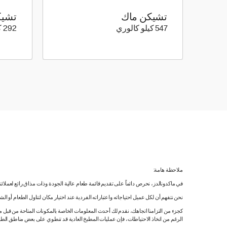
تشيكن ماك
تشيك
547 كيلو سعرة حرارية
547 كيلو كالوري
292 كيلو كالوري
ملاحظة هامة:
في ماكدونالدز، نحرص دائماً على تقديم قائمة طعام عالية الجودة وذات مذاق رائع لعملائ
نحن نتفهم أن لكل عميل احتياجاته واعتباراته الفردية عند اختيار مكان لتناول الطعام أو ا
كجزء من التزامنا اتجاهك، نقدم لك أحدث المعلومات الخاصة بالمكونات المتاحة من قبل مورّ
الرغم من اتخاذ الاحتياطات، فإن عمليات المطبخ العادية قد تنطوي على بعض مناطق الطه