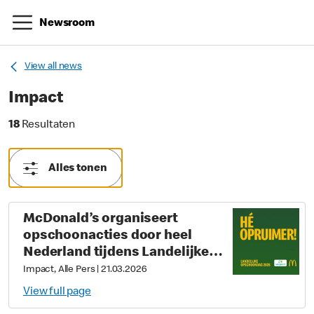
Newsroom
View all news
Impact
18 Resultaten
18
Resultaten
Alles tonen
McDonald’s organiseert
opschoonacties door heel
Nederland tijdens Landelijke
Opschoondag: ‘Een schone
Impact, Alle Pers
|
21.03.2026
omgeving is onze gezamenlijke
View full page
verantwoordelijkheid’