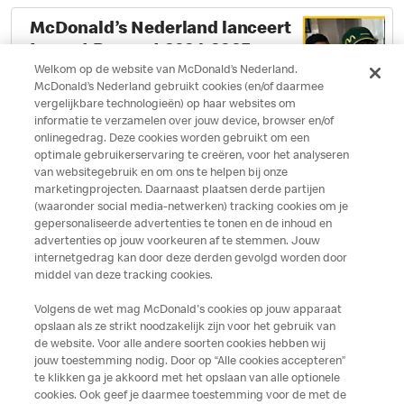
McDonald’s Nederland lanceert
Impact Rapport 2024-2025
Welkom op de website van McDonald’s Nederland.
Impact
|
14.10.2025
McDonald’s Nederland gebruikt cookies (en/of daarmee
View full page
vergelijkbare technologieën) op haar websites om
informatie te verzamelen over jouw device, browser en/of
onlinegedrag. Deze cookies worden gebruikt om een
McDonald’s Nederland, Farm
optimale gebruikerservaring te creëren, voor het analyseren
van websitegebruik en om ons te helpen bij onze
Frites en Rabobank zetten
marketingprojecten. Daarnaast plaatsen derde partijen
samen in op het verder
(waaronder social media-netwerken) tracking cookies om je
verduurzamen van de
Impact, Partnerships
|
30.05.2025
gepersonaliseerde advertenties te tonen en de inhoud en
advertenties op jouw voorkeuren af te stemmen. Jouw
Nederlandse aardappelketen
View full page
internetgedrag kan door deze derden gevolgd worden door
middels Regeneratieve
middel van deze tracking cookies.
Landbouw
Volgens de wet mag McDonald's cookies op jouw apparaat
opslaan als ze strikt noodzakelijk zijn voor het gebruik van
de website. Voor alle andere soorten cookies hebben wij
Load more
jouw toestemming nodig. Door op “Alle cookies accepteren”
te klikken ga je akkoord met het opslaan van alle optionele
cookies. Ook geef je daarmee toestemming voor de met de