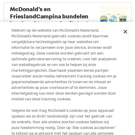
Landbouw
McDonald’s en
FrieslandCampina bundelen
hun krachten om de uitstoot
van broeikasgassen in de
Welkom op de website van McDonald’s Nederland.
Partnerships
|
17.10.2023
McDonald’s Nederland gebruikt cookies (en/of daarmee
zuivelketen terug te dringen
View full page
vergelijkbare technologieën) op haar websites om
informatie te verzamelen over jouw device, browser en/of
onlinegedrag. Deze cookies worden gebruikt om een
McDonald’s stapt over op
optimale gebruikerservaring te creëren, voor het analyseren
van websitegebruik en om ons te helpen bij onze
regionaal opgewekte groene
marketingprojecten. Daarnaast plaatsen derde partijen
stroom
(waaronder social media-netwerken) tracking cookies om je
Impact, Partnerships
|
08.01.2023
gepersonaliseerde advertenties te tonen en de inhoud en
advertenties op jouw voorkeuren af te stemmen. Jouw
View full page
internetgedrag kan door deze derden gevolgd worden door
middel van deze tracking cookies.
Volgens de wet mag McDonald's cookies op jouw apparaat
opslaan als ze strikt noodzakelijk zijn voor het gebruik van
de website. Voor alle andere soorten cookies hebben wij
Load more
jouw toestemming nodig. Door op “Alle cookies accepteren”
te klikken ga je akkoord met het opslaan van alle optionele