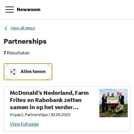
Newsroom
View all news
Partnerships
7 Resultaten
7
Resultaten
Alles tonen
McDonald’s Nederland, Farm
Frites en Rabobank zetten
samen in op het verder
verduurzamen van de
Impact, Partnerships
|
30.05.2025
Nederlandse aardappelketen
View full page
middels Regeneratieve