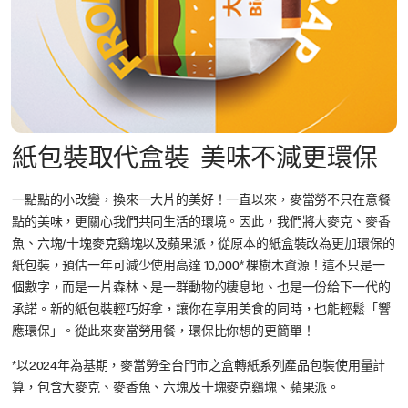
紙包裝取代盒裝 美味不減更環保
一點點的小改變，換來一大片的美好！一直以來，麥當勞不只在意餐
點的美味，更關心我們共同生活的環境。因此，我們將大麥克、麥香
魚、六塊/十塊麥克鷄塊以及蘋果派，從原本的紙盒裝改為更加環保的
紙包裝，預估一年可減少使用高達 10,000* 棵樹木資源！這不只是一
個數字，而是一片森林、是一群動物的棲息地、也是一份給下一代的
承諾。新的紙包裝輕巧好拿，讓你在享用美食的同時，也能輕鬆「響
應環保」。從此來麥當勞用餐，環保比你想的更簡單！
*以2024年為基期，麥當勞全台門市之盒轉紙系列產品包裝使用量計
算，包含大麥克、麥香魚、六塊及十塊麥克鷄塊、蘋果派。