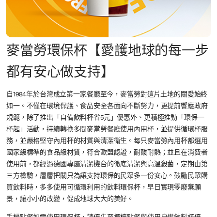
麥當勞環保杯【愛護地球的每一步
都有安心做支持】
自1984年於台灣成立第一家餐廳至今，麥當勞對這片土地的關愛始終
如一。不僅在環境保護、食品安全各面向不斷努力，更提前響應政府
規範，除了推出「自備飲料杯省5元」優惠外、更積極推動「環保一
杯起」活動，持續轉換多間麥當勞餐廳使用內用杯，並提供循環杯服
務，並嚴格堅守內用杯的材質與清潔衛生。每只麥當勞內用杯都選用
國家級標準的食品級材質，符合歐盟認證，耐酸耐熱；並且在消費者
使用前，都經過德國專屬清潔機台的徹底清潔與高溫殺菌，定期由第
三方檢驗，層層把關只為讓支持環保的民眾多一份安心。鼓勵民眾購
買飲料時，多多使用可循環利用的飲料環保杯，早日實現零廢棄願
景，讓小小的改變，促成地球大大的美好。