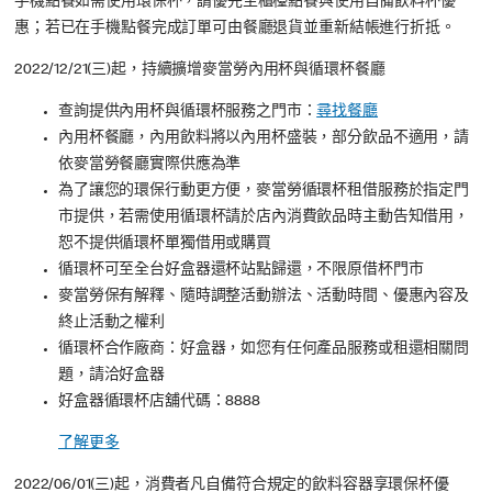
手機點餐如需使用環保杯，請優先至櫃檯點餐與使用自備飲料杯優
惠；若已在手機點餐完成訂單可由餐廳退貨並重新結帳進行折抵。
2022/12/21(三)起，持續擴增麥當勞內用杯與循環杯餐廳
查詢提供內用杯與循環杯服務之門市：
尋找餐廳
內用杯餐廳，內用飲料將以內用杯盛裝，部分飲品不適用，請
依麥當勞餐廳實際供應為準
為了讓您的環保行動更方便，麥當勞循環杯租借服務於指定門
市提供，若需使用循環杯請於店內消費飲品時主動告知借用，
恕不提供循環杯單獨借用或購買
循環杯可至全台好盒器還杯站點歸還，不限原借杯門市
麥當勞保有解釋、隨時調整活動辦法、活動時間、優惠內容及
終止活動之權利
循環杯合作廠商：好盒器，如您有任何產品服務或租還相關問
題，請洽好盒器
好盒器循環杯店舖代碼：8888
了解更多
2022/06/01(三)起，消費者凡自備符合規定的飲料容器享環保杯優