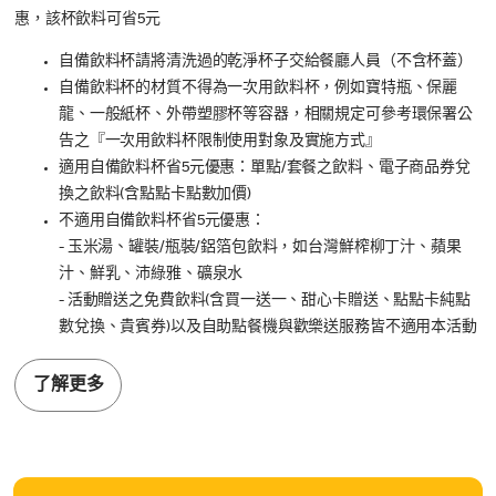
惠，該杯飲料可省5元
自備飲料杯請將清洗過的乾淨杯子交給餐廳人員（不含杯蓋）
自備飲料杯的材質不得為一次用飲料杯，例如寶特瓶、保麗
龍、一般紙杯、外帶塑膠杯等容器，相關規定可參考環保署公
告之『一次用飲料杯限制使用對象及實施方式』
適用自備飲料杯省5元優惠：單點/套餐之飲料、電子商品券兌
換之飲料(含點點卡點數加價)
不適用自備飲料杯省5元優惠：
- 玉米湯、罐裝/瓶裝/鋁箔包飲料，如台灣鮮榨柳丁汁、蘋果
汁、鮮乳、沛綠雅、礦泉水
- 活動贈送之免費飲料(含買一送一、甜心卡贈送、點點卡純點
數兌換、貴賓券)以及自助點餐機與歡樂送服務皆不適用本活動
了解更多