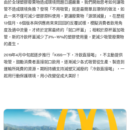
由於全球塑膠廢棄物造成環境問題日趨嚴重，我們開始思考如何讓吸
管不造成環境負擔？發現「不用吸管」就是最簡單且環保的做法，如
此一來不僅可減少塑膠原料使用，更讓廢棄物「源頭減量」。在歷經
13個月、6個版本與供應商來來回回的反覆試樣，模擬消費者飲用角
度及適中流量，才終於定案最終的「就口杯蓋」；相較於原杯蓋加吸
管，新的冷飲杯蓋減少了3%~16%的塑膠使用量，更減少吸管廢棄物
的產生。
2019年4月中旬起逐步推行「KISS一下，冷飲直接喝」，不主動提供
吸管，鼓勵消費者直接就口飲用，逐漸減少各式吸管從生產、製造到
運輸所耗費的資源。期盼持續支持減塑又減廢的「冷飲直接喝」，一
起用行動保護環境，用小改變促成大美好！