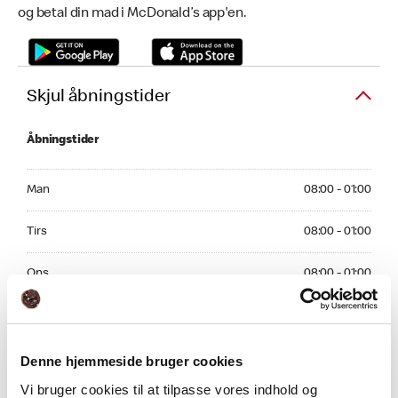
og betal din mad i McDonald’s app'en.
Skjul åbningstider
Åbningstider
Monday 08:00 - 01:00
Man
08:00 - 01:00
Tuesday 08:00 - 01:00
Tirs
08:00 - 01:00
Wednesday 08:00 - 01:00
Ons
08:00 - 01:00
Thursday 08:00 - 01:00
Tors
08:00 - 01:00
Friday 08:00 - 01:00
Fre
08:00 - 01:00
Denne hjemmeside bruger cookies
Vi bruger cookies til at tilpasse vores indhold og
Saturday 08:00 - 01:00