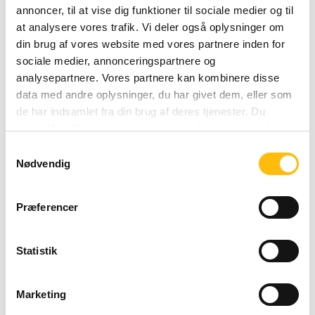
Lør
08:00 - 01:00
annoncer, til at vise dig funktioner til sociale medier og til
Sunday 08:00 - 01:00
at analysere vores trafik. Vi deler også oplysninger om
Søn
08:00 - 01:00
din brug af vores website med vores partnere inden for
sociale medier, annonceringspartnere og
analysepartnere. Vores partnere kan kombinere disse
data med andre oplysninger, du har givet dem, eller som
de har indsamlet fra din brug af deres tjenester. Du
samtykker til vores cookies, hvis du fortsætter med at
anvende vores hjemmeside.
Samtykkevalg
Nødvendig
Præferencer
Statistik
Marketing