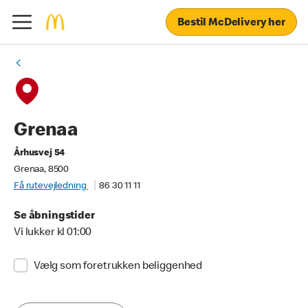
Bestil McDelivery her
Grenaa
Århusvej 54
Grenaa, 8500
Få rutevejledning
86 30 11 11
Se åbningstider
Vi lukker kl 01:00
Vælg som foretrukken beliggenhed