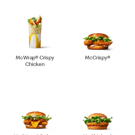
McWrap® Crispy
McCrispy®
Chicken