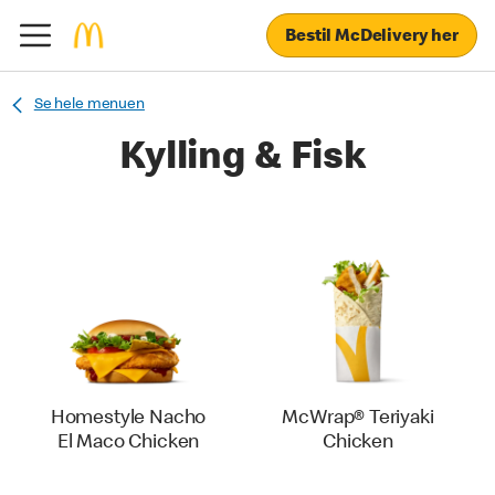
Bestil McDelivery her
Se hele menuen
Kylling & Fisk
Homestyle Nacho
McWrap® Teriyaki
El Maco Chicken
Chicken