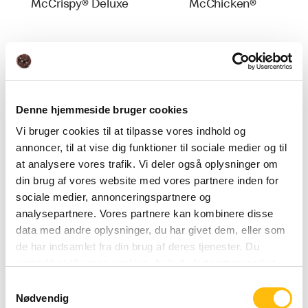
McCrispy® Deluxe
McChicken®
Denne hjemmeside bruger cookies
Vi bruger cookies til at tilpasse vores indhold og
annoncer, til at vise dig funktioner til sociale medier og til
at analysere vores trafik. Vi deler også oplysninger om
Tasty Cheese
Chicken Salsa
din brug af vores website med vores partnere inden for
Chicken
Cheese
sociale medier, annonceringspartnere og
analysepartnere. Vores partnere kan kombinere disse
data med andre oplysninger, du har givet dem, eller som
de har indsamlet fra din brug af deres tjenester. Du
samtykker til vores cookies, hvis du fortsætter med at
anvende vores hjemmeside.
Samtykkevalg
Nødvendig