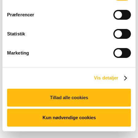
Præferencer
Teriyaki Chicken
Filet-O-Fish®
Statistik
Marketing
Vis detaljer
Chicken Sriracha
Chicken
Tillad alle cookies
Bowl
McNuggets®
Kun nødvendige cookies