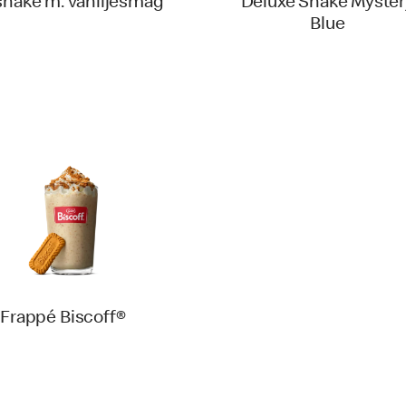
shake m. vaniljesmag
Deluxe Shake Myster
Blue
Frappé Biscoff®