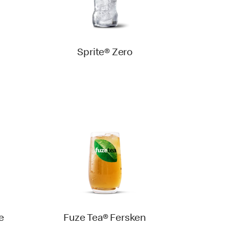
Sprite® Zero
e
Fuze Tea® Fersken