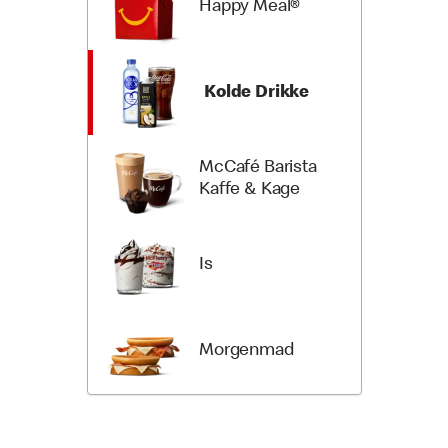
Happy Meal®
Kolde Drikke
McCafé Barista
Kaffe & Kage
Is
Morgenmad