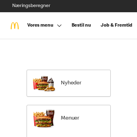
Næringsberegner
Vores menu
Bestil nu
Job & Fremtid
Skip
Return
Menu
to
Items
Menu
Categori
Nyheder
Menuer