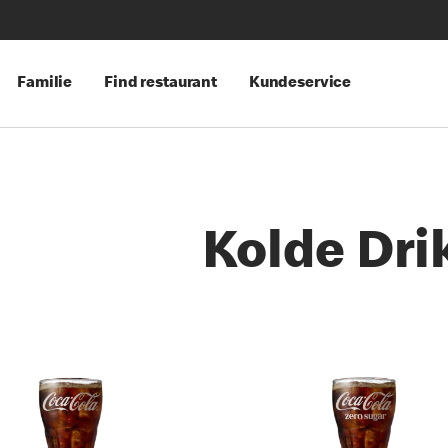
Familie
Find restaurant
Kundeservice
Kolde Dri
es