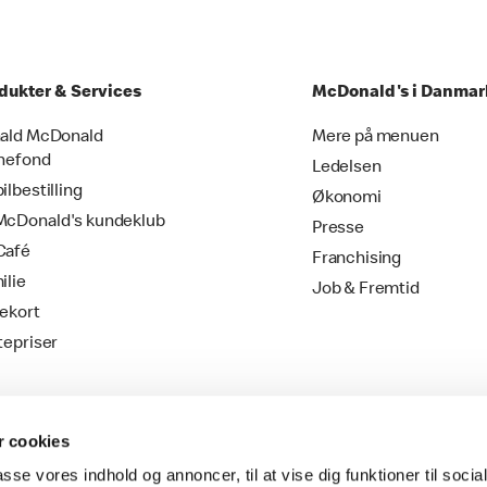
dukter & Services
McDonald's i Danmar
ald McDonald
Mere på menuen
nefond
Ledelsen
ilbestilling
Økonomi
cDonald's kundeklub
Presse
Café
Franchising
ilie
Job & Fremtid
ekort
tepriser
 cookies
passe vores indhold og annoncer, til at vise dig funktioner til soci