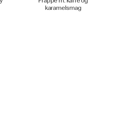
y
Frappé m. kaffe og
karamelsmag