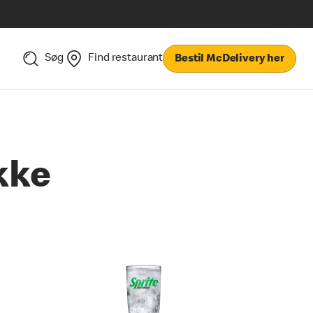
Søg
Find restaurant
Bestil McDelivery her
kke