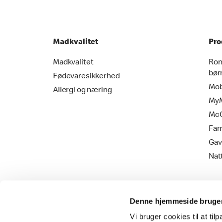
Madkvalitet
Pro
Madkvalitet
Ron
bør
Fødevaresikkerhed
Mob
Allergi og næring
MyM
Mc
Fam
Gav
Nat
Denne hjemmeside bruger
Vi bruger cookies til at til