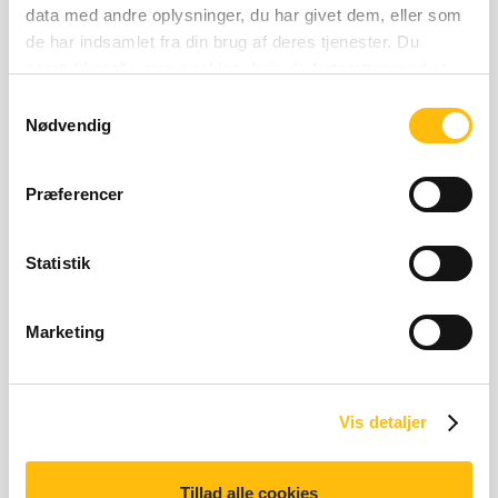
data med andre oplysninger, du har givet dem, eller som
Næringsberegner
de har indsamlet fra din brug af deres tjenester. Du
samtykker til vores cookies, hvis du fortsætter med at
anvende vores hjemmeside.
Samtykkevalg
Nødvendig
Relaterede produkter
Præferencer
Statistik
Marketing
Coca-Cola® Zero
4 kilo joules | 0 kilo calories
4 kJ | 0 kcal
Vis detaljer
Tillad alle cookies