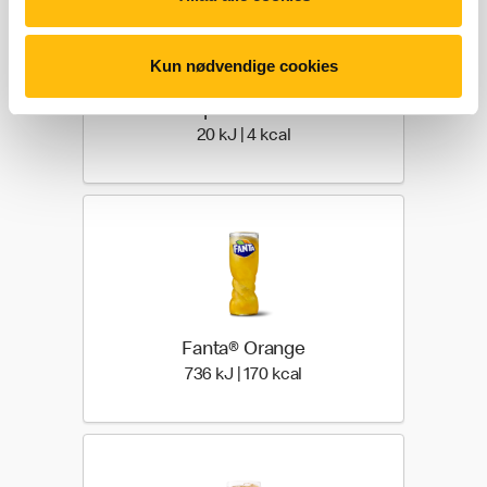
Kun nødvendige cookies
Sprite® Zero
20 kilo joules | 4 kilo calor
20 kJ | 4 kcal
Fanta® Orange
736 kilo joules | 170 kilo 
736 kJ | 170 kcal