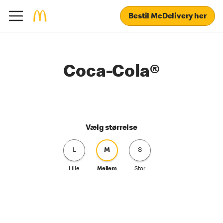
Bestil McDelivery her
Coca-Cola®
Vælg størrelse
L
M
S
Lille
Mellem
Stor