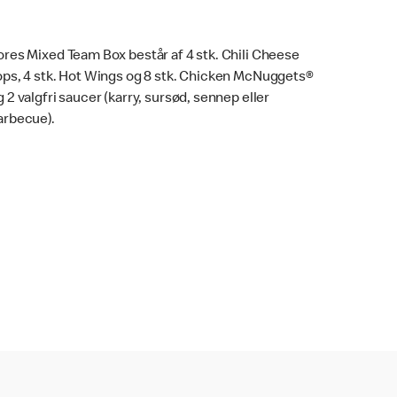
ores Mixed Team Box består af 4 stk. Chili Cheese
ops, 4 stk. Hot Wings og 8 stk. Chicken McNuggets®
g 2 valgfri saucer (karry, sursød, sennep eller
arbecue).