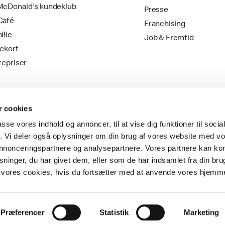
cDonald's kundeklub
Presse
Café
Franchising
ilie
Job & Fremtid
ekort
tepriser
 cookies
passe vores indhold og annoncer, til at vise dig funktioner til soci
fik. Vi deler også oplysninger om din brug af vores website med v
 annonceringspartnere og analysepartnere. Vores partnere kan k
ninger, du har givet dem, eller som de har indsamlet fra din bru
Vilkår & Betingelser
il vores cookies, hvis du fortsætter med at anvende vores hjemm
Præferencer
Statistik
Marketing