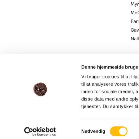
MyM
Mc
Fam
Gav
Nat
Denne hjemmeside bruger
Vi bruger cookies til at til
til at analysere vores tra
inden for sociale medier,
disse data med andre oplys
Persondatapolitik
Cookie information
tjenester. Du samtykker t
Samtykkevalg
Nødvendig