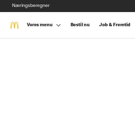
Næringsberegner
Vores menu
Bestil nu
Job & Fremtid