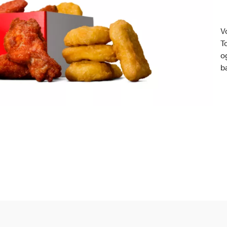
V
T
o
b