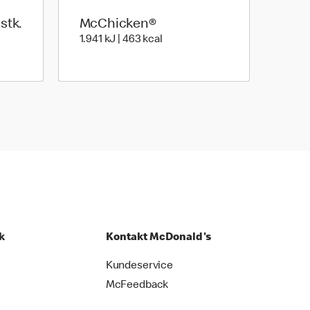
stk.
McChicken®
o joules | 953 kilo calories
1.941 kilo joules | 463 kilo calor
1.941 kJ | 463 kcal
k
Kontakt McDonald's
Kundeservice
McFeedback