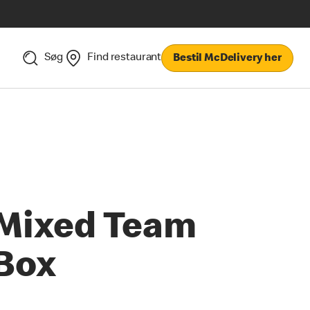
Søg
Find restaurant
Bestil McDelivery her
Mixed Team
Box