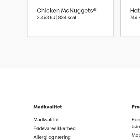
Chicken McNuggets®
Hot
3.493 kilo joules | 834 kilo cal
3.493 kJ | 834 kcal
749 k
Madkvalitet
Pro
Madkvalitet
Ron
bør
Fødevaresikkerhed
Mob
Allergi og næring