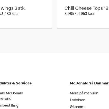
 wings 3 stk.
Chili Cheese Tops 18 
ories
749 kilo joules | 180 kilo calories
3.985 kil
J | 180 kcal
3.985 kJ | 953 kcal
dukter & Services
McDonald's i Danmar
ald McDonald
Mere på menuen
nefond
Ledelsen
ilbestilling
Økonomi