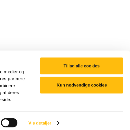
Tillad alle cookies
ale medier og
ores partnere
Kun nødvendige cookies
ombinere
g af deres
©2025 McDonald's. All Rights Reserved
eside.
Vis detaljer