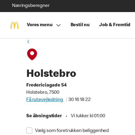
Næringsberegner
Vores menu
Bestil nu
Job & Fremtid
Holstebro
Fredericiagade 54
Holstebro, 7500
Få rutevejledning
30 16 18 22
Se åbningstider
•
Vi lukker kl 01:00
Vælg som foretrukken beliggenhed