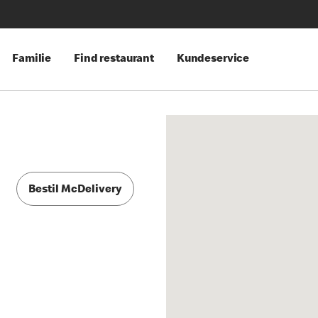
Familie
Find restaurant
Kundeservice
Bestil McDelivery