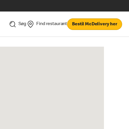
Søg
Find restaurant
Bestil McDelivery her