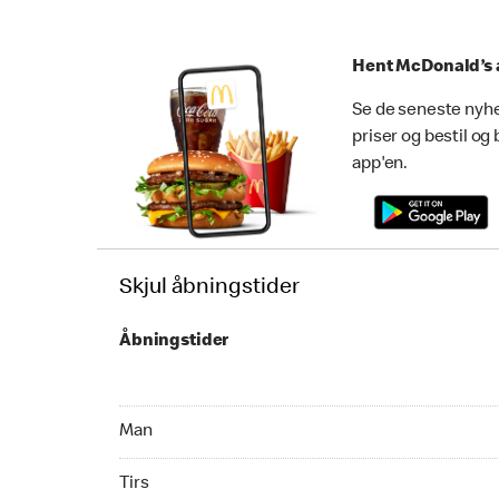
Hent McDonald’s 
Se de seneste nyhe
priser og bestil og
app'en.
Skjul åbningstider
Åbningstider
Monday 08:00 - 01:00
Man
Tuesday 08:00 - 01:00
Tirs