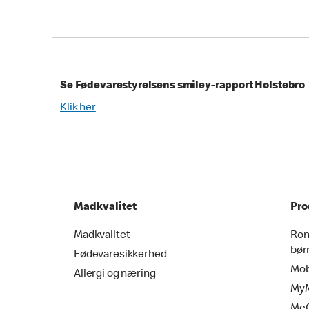
Se Fødevarestyrelsens smiley-rapport Holstebro
Klik her
Madkvalitet
Pro
Madkvalitet
Ron
bør
Fødevaresikkerhed
Mob
Allergi og næring
MyM