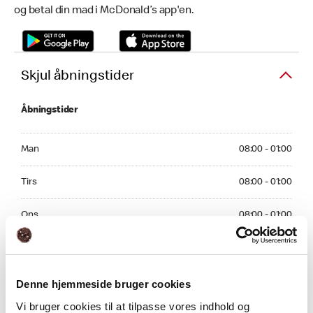
og betal din mad i McDonald’s app'en.
Skjul åbningstider
Åbningstider
Monday 08:00 - 01:00
Man
08:00 - 01:00
Tuesday 08:00 - 01:00
Tirs
08:00 - 01:00
Wednesday 08:00 - 01:00
Ons
08:00 - 01:00
Thursday 08:00 - 01:00
Tors
08:00 - 01:00
Friday 08:00 - 01:00
Fre
08:00 - 01:00
Denne hjemmeside bruger cookies
Vi bruger cookies til at tilpasse vores indhold og
Saturday 08:00 - 01:00