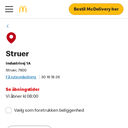
Bestil McDelivery her
Struer
Industrivej 1A
Struer, 7600
Få rutevejledning
30 16 18 26
Se åbningstider
Vi åbner kl 08:00
Vælg som foretrukken beliggenhed