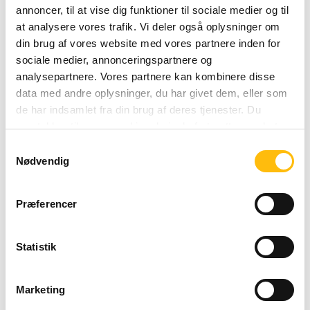
Lør
08:00 - 01:00
annoncer, til at vise dig funktioner til sociale medier og til
Sunday 08:00 - 01:00
at analysere vores trafik. Vi deler også oplysninger om
Søn
08:00 - 01:00
din brug af vores website med vores partnere inden for
sociale medier, annonceringspartnere og
analysepartnere. Vores partnere kan kombinere disse
data med andre oplysninger, du har givet dem, eller som
de har indsamlet fra din brug af deres tjenester. Du
samtykker til vores cookies, hvis du fortsætter med at
anvende vores hjemmeside.
Samtykkevalg
Nødvendig
Præferencer
Statistik
Marketing