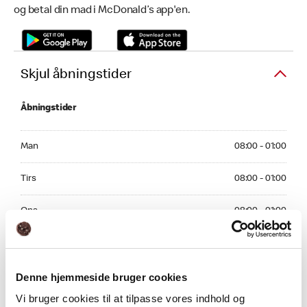
og betal din mad i McDonald’s app'en.
Skjul åbningstider
Åbningstider
Monday 08:00 - 01:00
Man
08:00 - 01:00
Tuesday 08:00 - 01:00
Tirs
08:00 - 01:00
Wednesday 08:00 - 01:00
Ons
08:00 - 01:00
Thursday 08:00 - 01:00
Tors
08:00 - 01:00
Friday 08:00 - 02:00
Fre
08:00 - 02:00
Denne hjemmeside bruger cookies
Vi bruger cookies til at tilpasse vores indhold og
Saturday 08:00 - 02:00