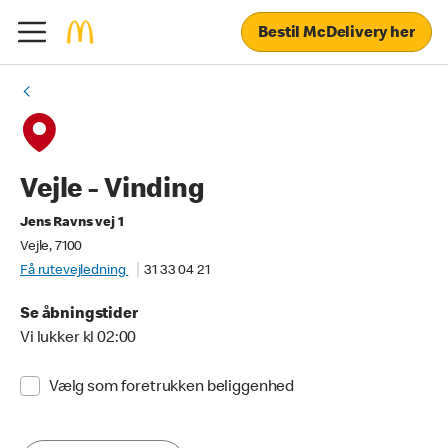
Bestil McDelivery her
Vejle - Vinding
Jens Ravns vej 1
Vejle, 7100
Få rutevejledning
31 33 04 21
Se åbningstider
Vi lukker kl 02:00
Vælg som foretrukken beliggenhed