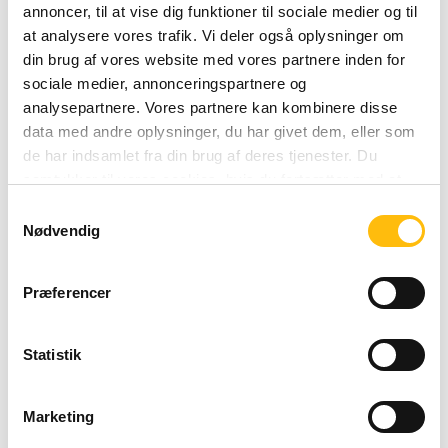
Lør
08:00 - 02:00
annoncer, til at vise dig funktioner til sociale medier og til
at analysere vores trafik. Vi deler også oplysninger om
Sunday 08:00 - 01:00
Søn
08:00 - 01:00
din brug af vores website med vores partnere inden for
sociale medier, annonceringspartnere og
analysepartnere. Vores partnere kan kombinere disse
data med andre oplysninger, du har givet dem, eller som
de har indsamlet fra din brug af deres tjenester. Du
samtykker til vores cookies, hvis du fortsætter med at
anvende vores hjemmeside.
Samtykkevalg
Nødvendig
Præferencer
Statistik
Marketing