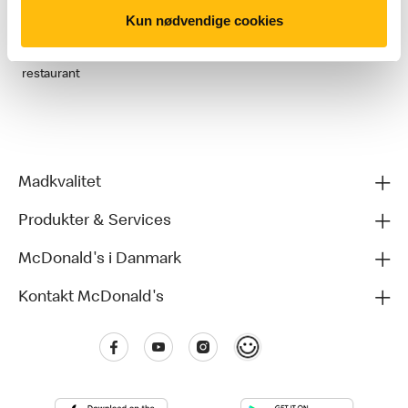
kontrolleres nøje, så omdanner kartoflerne hele tiden stivelse til
Kun nødvendige cookies
dextrose. Derfor fjerner man dextrose fra pommes frites og
tilsætter det igen, inden de bliver tørret, frosset og sendt til
restaurant
Madkvalitet
Produkter & Services
McDonald's i Danmark
Kontakt McDonald's