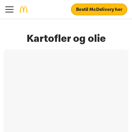
Bestil McDelivery her
Kartofler og olie