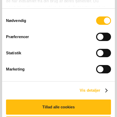
de har indsamlet fra din brug af deres tjenester. Du
Næringsberegner
samtykker til vores cookies, hvis du fortsætter med at
anvende vores hjemmeside.
Samtykkevalg
Nødvendig
Præferencer
Statistik
Homestyle Bearnaise Menu
Marketing
Vis detaljer
Tillad alle cookies