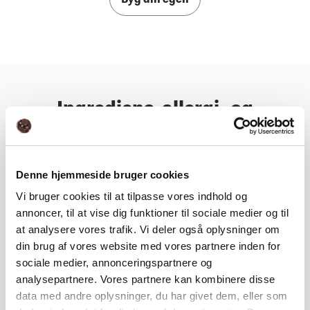
Byg din egen
Ingrediens, allergi- og
næringsoplysning
Denne hjemmeside bruger cookies
Næringsindhold
Vi bruger cookies til at tilpasse vores indhold og
annoncer, til at vise dig funktioner til sociale medier og til
Ingrediens- og allergioplysning
at analysere vores trafik. Vi deler også oplysninger om
din brug af vores website med vores partnere inden for
sociale medier, annonceringspartnere og
analysepartnere. Vores partnere kan kombinere disse
data med andre oplysninger, du har givet dem, eller som
Ingrediens, allergi- og næringsoplysning ovenfor inkluderer ikke personlige tilpasninger.