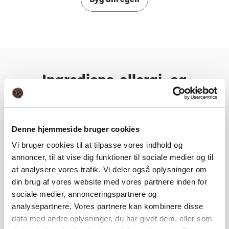
Byg din egen
Ingrediens, allergi- og
næringsoplysning
Denne hjemmeside bruger cookies
Næringsindhold
Vi bruger cookies til at tilpasse vores indhold og
annoncer, til at vise dig funktioner til sociale medier og til
Ingrediens- og allergioplysning
at analysere vores trafik. Vi deler også oplysninger om
din brug af vores website med vores partnere inden for
sociale medier, annonceringspartnere og
analysepartnere. Vores partnere kan kombinere disse
data med andre oplysninger, du har givet dem, eller som
Ingrediens, allergi- og næringsoplysning ovenfor inkluderer ikke personlige tilpasninger.