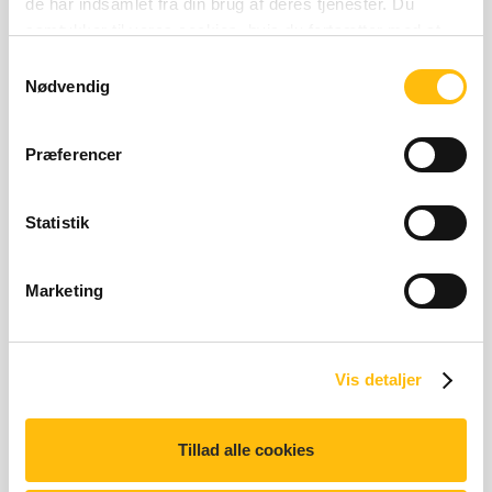
de har indsamlet fra din brug af deres tjenester. Du
Næringsberegner
samtykker til vores cookies, hvis du fortsætter med at
anvende vores hjemmeside.
Samtykkevalg
Nødvendig
Præferencer
Statistik
Homestyle Bearnaise Veggie
Marketing
Menu
Vis detaljer
Tillad alle cookies