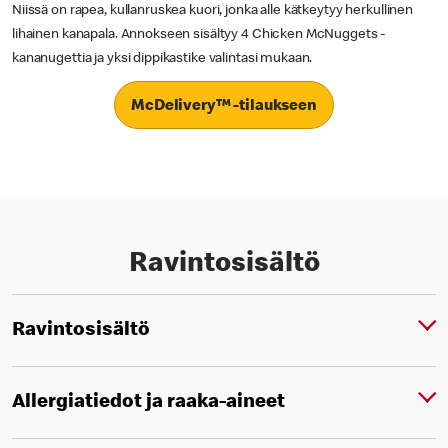
Niissä on rapea, kullanruskea kuori, jonka alle kätkeytyy herkullinen
lihainen kanapala. Annokseen sisältyy 4 Chicken McNuggets -
kananugettia ja yksi dippikastike valintasi mukaan.
McDelivery™ -tilaukseen
Ravintosisältö
Ravintosisältö
Allergiatiedot ja raaka-aineet