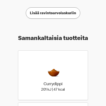
Lisää ravintoarvolaskuriin
Samankaltaisia tuotteita
Currydippi
201 Energia | 47 Energia
201 kJ | 47 kcal