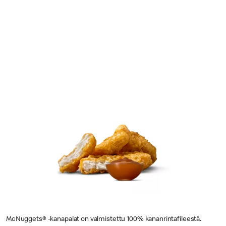
McNuggets® -kanapalat on valmistettu 100% kananrintafileestä.