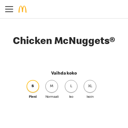
Chicken McNuggets®
Vaihda koko
S
M
L
XL
Pieni
Normaali
Iso
Isoin