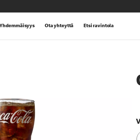
Yhdemmäisyys
Ota yhteyttä
Etsi ravintola
V