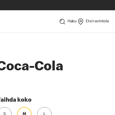
Haku
Etsi ravintola
Coca-Cola
aihda koko
S
M
L