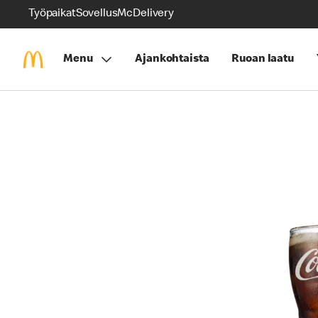
Työpaikat
Sovellus
McDelivery
Menu
Ajankohtaista
Ruoan laatu