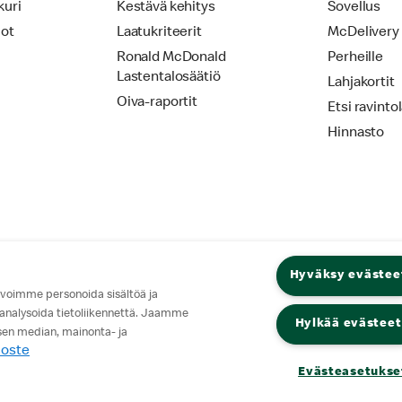
kuri
Kestävä kehitys
Sovellus
iot
Laatukriteerit
McDelivery
Ronald McDonald
Perheille
Lastentalosäätiö
Lahjakortit
Oiva-raportit
Etsi ravinto
Hinnasto
Hyväksy evästee
 voimme personoida sisältöä ja
 analysoida tietoliikennettä. Jaamme
Hylkää evästeet
isen median, mainonta- ja
loste
Evästeasetukse