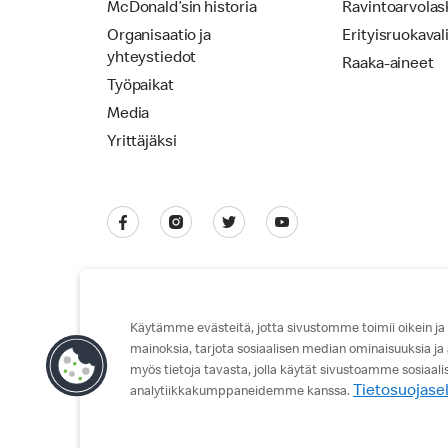
McDonald’sin historia
Ravintoarvolas
Organisaatio ja
Erityisruokaval
yhteystiedot
Raaka-aineet
Työpaikat
Media
Yrittäjäksi
Käytämme evästeitä, jotta sivustomme toimii oikein ja
mainoksia, tarjota sosiaalisen median ominaisuuksia ja
Tietosuojaseloste
Käyttöehdot
myös tietoja tavasta, jolla käytät sivustoamme sosiaal
Tietosuojase
analytiikkakumppaneidemme kanssa.