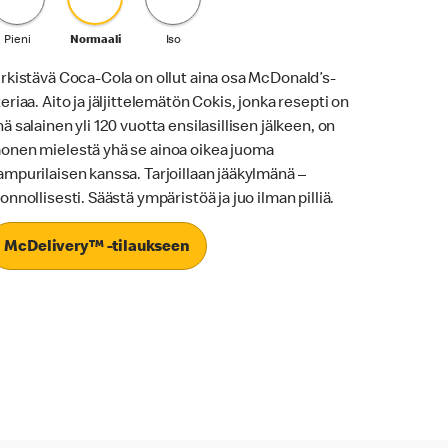
Pieni
Normaali
Iso
irkistävä Coca-Cola on ollut aina osa McDonald’s-
teriaa. Aito ja jäljittelemätön Cokis, jonka resepti on
hä salainen yli 120 vuotta ensilasillisen jälkeen, on
onen mielestä yhä se ainoa oikea juoma
ampurilaisen kanssa. Tarjoillaan jääkylmänä –
uonnollisesti. Säästä ympäristöä ja juo ilman pilliä.
McDelivery™ -tilaukseen