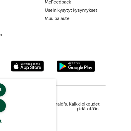
McFeedback
Usein kysytyt kysymykset
Muu palaute
la
t
© 2026 McDonald's. Kaikki oikeudet
pidätetään.
t