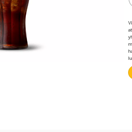
V
a
y
m
h
l