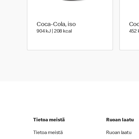
Coca-Cola, iso
Coc
904 Energia | 208 Energia
904 kJ | 208 kcal
452 k
Tietoa meistä
Ruoan laatu
Tietoa meistä
Ruoan laatu