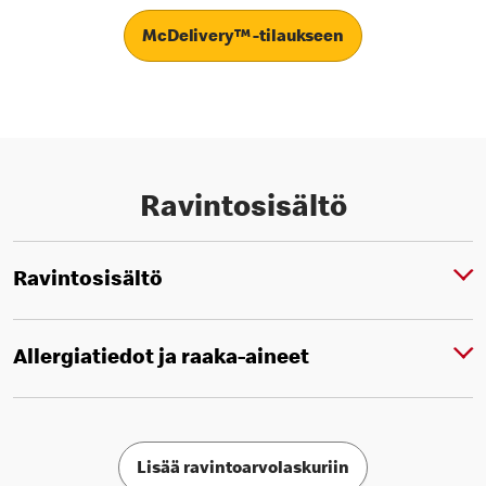
McDelivery™ -tilaukseen
Ravintosisältö
Ravintosisältö
Allergiatiedot ja raaka-aineet
Lisää ravintoarvolaskuriin