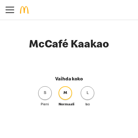
McCafé Kaakao
Vaihda koko
S
M
L
Pieni
Normaali
Iso