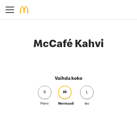
McCafé Kahvi
Vaihda koko
S
M
L
Pieni
Normaali
Iso