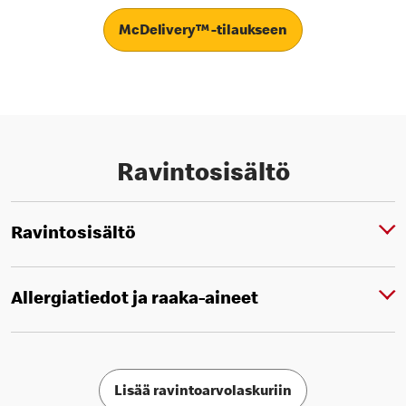
McDelivery™ -tilaukseen
Ravintosisältö
Ravintosisältö
Allergiatiedot ja raaka-aineet
Lisää ravintoarvolaskuriin