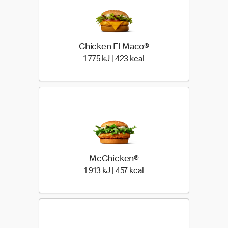
Chicken El Maco®
1 775 Energia | 423 Ener
1 775 kJ | 423 kcal
McChicken®
1 913 Energia | 457 Energ
1 913 kJ | 457 kcal