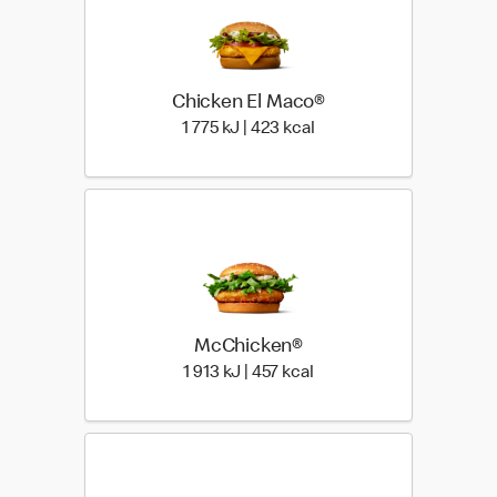
Chicken El Maco®
1 775 Energia | 423 Ener
1 775 kJ | 423 kcal
McChicken®
1 913 Energia | 457 Energ
1 913 kJ | 457 kcal