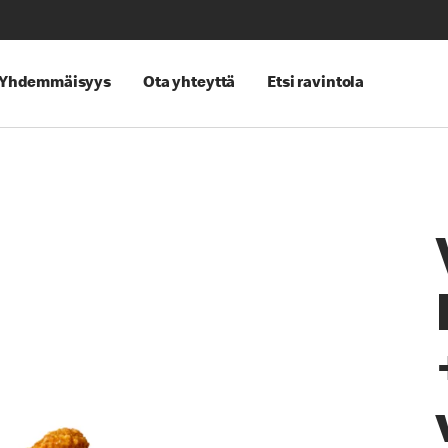
Yhdemmäisyys
Ota yhteyttä
Etsi ravintola