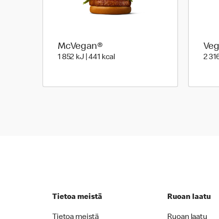
McVegan®
Veg
1 852 Energia | 441 Energia
1 852 kJ | 441 kcal
2 316
Tietoa meistä
Ruoan laatu
Tietoa meistä
Ruoan laatu