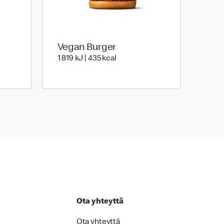
Vegan Burger
rgia | 412 Energia
1 819 Energia | 435 Energia
1 819 kJ | 435 kcal
Ota yhteyttä
Ota yhteyttä