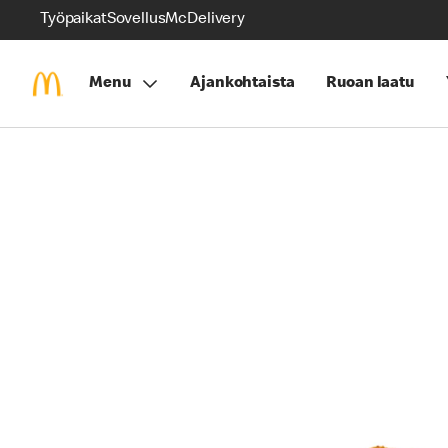
Työpaikat
Sovellus
McDelivery
Menu
Ajankohtaista
Ruoan laatu