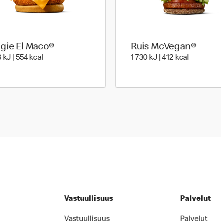
gie El Maco®
Ruis McVegan®
2 316 Energia | 554 Energia
1 730 Ene
 kJ | 554 kcal
1 730 kJ | 412 kcal
Vastuullisuus
Palvelut
Vastuullisuus
Palvelut