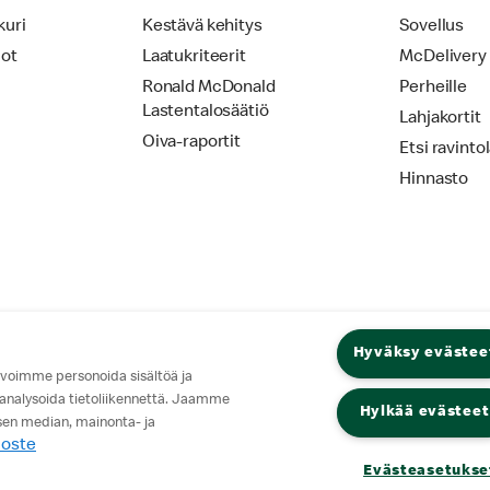
kuri
Kestävä kehitys
Sovellus
iot
Laatukriteerit
McDelivery
Ronald McDonald
Perheille
Lastentalosäätiö
Lahjakortit
Oiva-raportit
Etsi ravinto
Hinnasto
Hyväksy evästee
 voimme personoida sisältöä ja
 analysoida tietoliikennettä. Jaamme
Hylkää evästeet
isen median, mainonta- ja
loste
Evästeasetukse