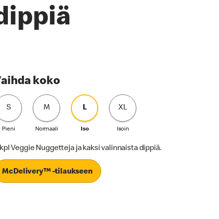
dippiä
aihda koko
S
M
L
XL
Pieni
Normaali
Iso
Isoin
 kpl Veggie Nuggetteja ja kaksi valinnaista dippiä.
McDelivery™ -tilaukseen