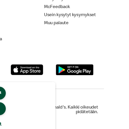
McFeedback
Usein kysytyt kysymykset
Muu palaute
la
t
© 2026 McDonald's. Kaikki oikeudet
pidätetään.
t