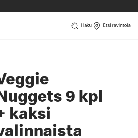
Haku
Etsi ravintola
Veggie
Nuggets 9 kpl
+ kaksi
valinnaista