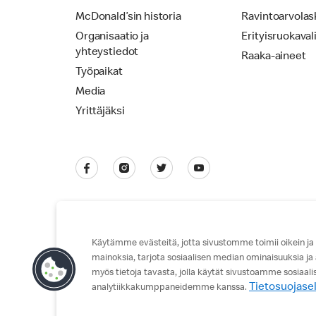
McDonald’sin historia
Ravintoarvolas
Organisaatio ja
Erityisruokaval
yhteystiedot
Raaka-aineet
Työpaikat
Media
Yrittäjäksi
Käytämme evästeitä, jotta sivustomme toimii oikein ja
mainoksia, tarjota sosiaalisen median ominaisuuksia ja
Tietosuojaseloste
Käyttöehdot
myös tietoja tavasta, jolla käytät sivustoamme sosiaal
Tietosuojase
analytiikkakumppaneidemme kanssa.