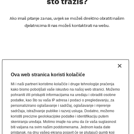
što tražiš?
Ako imaš pitanje za nas, uvijek se možeš direktno obratiti našim
djelatnicima ili nas možeš kontaktirati na webu.
Ova web stranica koristi kolačiće
Mi i naši partneri koristimo kolačiće i druge tehnologije praćenja
kako bismo poboljšali vaše iskustvo na našoj web stranici. Možemo
pohraniti i/ili pristupiti informacijama na uređaju i obraditi osobne
podatke, kao što su vaša IP adresa i podaci o pregledavanju, za
personalizirano oglašavanje i sadržaj, oglašavanje i mjerenje
sadržaja, istraživanje publike i razvoj usluga. Dodatno, možemo
koristiti precizne geolokacijske podatke i identifikaciju putem
skeniranja uređaja. Molimo imajte na umu da će vaša suglasnost
biti valjana na svim našim poddomenama. Jednom kada date
pristanak, na dnu vašeg ekrana pojavit će se plutajući gumb koji