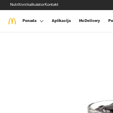
Nutritivni kalkulator
Kontakt
Ponuda
Aplikacija
McDelivery
Po