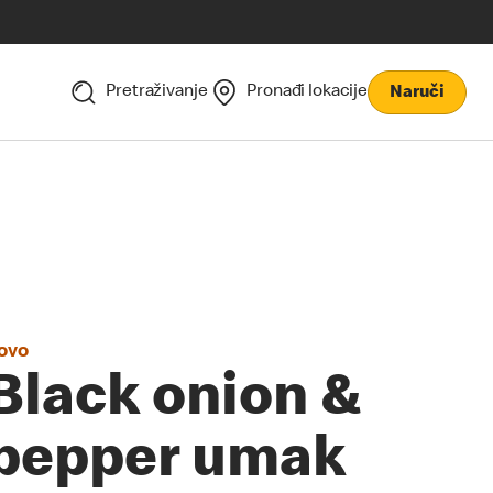
Pretraživanje
Pronađi lokacije
Naruči
OVO
Black onion &
pepper umak