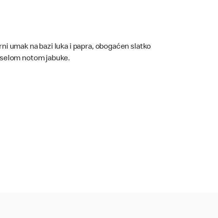
rni umak na bazi luka i papra, obogaćen slatko
iselom notom jabuke.