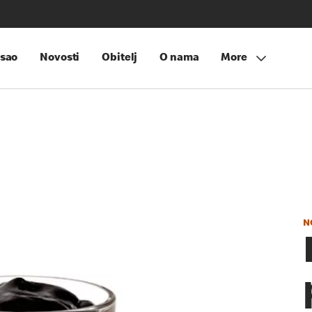
sao
Novosti
Obitelj
O nama
More
N