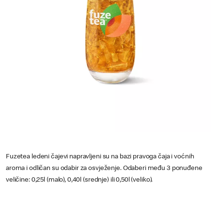
Fuzetea ledeni čajevi napravljeni su na bazi pravoga čaja i voćnih
aroma i odličan su odabir za osvježenje. Odaberi među 3 ponuđene
veličine: 0,25l (malo), 0,40l (srednje) ili 0,50l (veliko).