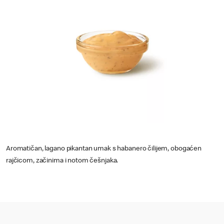
Aromatičan, lagano pikantan umak s habanero čilijem, obogaćen
rajčicom, začinima i notom češnjaka.