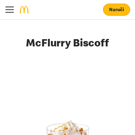
Naruči
McFlurry Biscoff