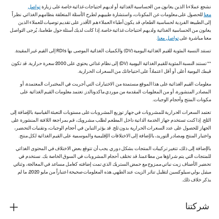
نشجع عملاءنا الذين يعانون من الحساسية الغذائية أو لديهم احتياجات غذائية خاصة على زيارة
تواصل
معنا
للحصول على معلومات عن المكونات، واستشارة طبيبهم لطرح الأسئلة المتعلقة بنظامهم الغذائي. نظراً
إلى الطبيعة الفردية لحساسية الطعام، قد يكون أطباء العملاء هم الأقدر على تقديم توصيات للعملاء الذين
يعانون من الحساسية الغذائية ولديهم احتياجات غذائية خاصة. إذا كانت لديك أسئلة حول طعامنا، يُرجى التواصل
معنا مباشرة على
تواصل معنا
.
تستند النسبة المئوية للقيم الغذائية اليومية (DV) والكميات الغذائية الموصى بها RDIs إلى القيم غير المقيدة.
** تستند النسبة المئوية للقيم الغذائية اليومية (DV) إلى نظام غذائي يحتوي على 2000 سعرة حرارية. قد تكون
قيمك اليومية أعلى أو أقل اعتماداً على احتياجاتك من السعرات الحرارية.
معلومات القيم الغذائية على هذا الموقع مستمدة من الاختبارات التي أجريت في المختبرات المعتمدة، أو
المصادر المنشورة، أو من المعلومات المقدمة من موردي ماكدونالدز. تعتمد معلومات القيم الغذائية على
مكونات المنتج وأحجام الوجبات.
تعتمد السعرات الحرارية للمشروبات في جهاز توزيع المشروبات على مستويات التعبئة القياسية بالإضافة إلى
الثلج. إذا كنت تستخدم جهاز الخدمة الذاتية داخل المطعم لطلب مشروبك، قم بمراجعة اللافتة المنشورة على
الجهاز للحصول على عدد السعرات الحرارية بدون ثلج. قد يؤثر التباين في أحجام الوجبات، وتقنيات التحضير،
واختبار المنتج ومصادر التوريد، بالإضافة إلى الاختلافات الإقليمية والموسمية على القيم الغذائية لكل منتج.
بالإضافة إلى ذلك، تتغير تركيبات المنتجات بشكل دوري. يجب أن تتوقع بعض الاختلاف في المحتوى الغذائي
للمنتجات التي يتم شراؤها من مطاعمنا. قد تختلف أحجام المشروبات في السوق الخاصة بك. نستخدم في
تحضير الأصناف زيت نباتي ممزوج مع حمض الستريك الذي تمت إضافته كعامل مساعد في المعالجة، وثنائي
ميثيل بولي سيلوكسين لتقليل تناثر الزيت عند الطهي. هذه المعلومات صحيحة اعتباراً من مايو 2020، ما لم
يذكر خلاف ذلك.
شركتنا