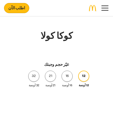
اطلب الآن
كوكا كولا
غيّر حجم وجبتك
32
21
16
12
12 أونصة
16 أونصة
21 أونصة
32 أونصة