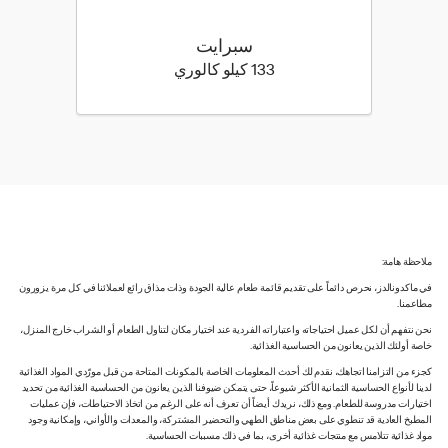
سبرايت
133 كيلو سعرة حرارية
133 كيلو كالوري
ملاحظة هامة:
في ماكدونالدز، نحرص دائماً على تقديم قائمة طعام عالية الجودة وذات مذاق رائع لعملائنا في كل مرة يزورون
مطاعمنا.
نحن نتفهم أن لكل عميل احتياجاته واعتباراته الفردية عند اختيار مكان لتناول الطعام أو الشراب خارج المنزل،
خاصة أولئك الذين يعانون من الحساسية الغذائية.
كجزء من التزامنا اتجاهك، نقدم لك أحدث المعلومات الخاصة بالمكونات المتاحة من قبل مورّدي المواد الغذائية
لدينا لأنواع الحساسية الثمانية الأكثر شيوعاً، حتى يتمكن ضيوفنا الذين يعانون من الحساسية الغذائية من تحديد
اختيارات مدروسة للطعام. ومع ذلك، نريدك أيضاً أن تعرف أنه على الرغم من اتخاذ الاحتياطات، فإن عمليات
المطبخ العادية قد تنطوي على بعض مناطق الطهي والتحضير المشتركة، والمعدات والأواني، وإمكانية وجود
مواد غذائية تتلامس مع منتجات غذائية أخرى، بما في ذلك مسببات الحساسية.