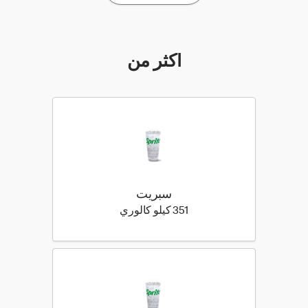
أكثر من
سبريت
351 كيلو سعرة حرارية
351 كيلو كالوري