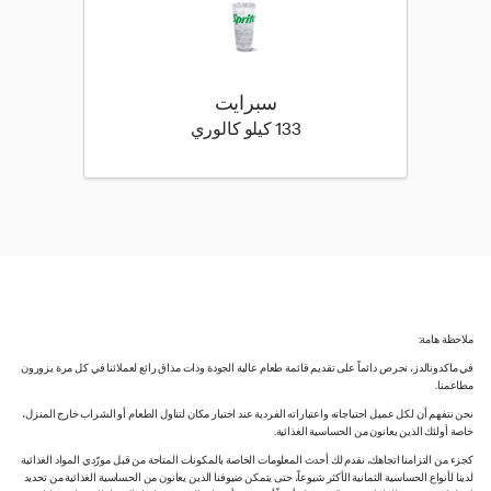
سبرايت
133 كيلو سعرة حرارية
133 كيلو كالوري
ملاحظة هامة:
في ماكدونالدز، نحرص دائماً على تقديم قائمة طعام عالية الجودة وذات مذاق رائع لعملائنا في كل مرة يزورون
مطاعمنا.
نحن نتفهم أن لكل عميل احتياجاته واعتباراته الفردية عند اختيار مكان لتناول الطعام أو الشراب خارج المنزل،
خاصة أولئك الذين يعانون من الحساسية الغذائية.
كجزء من التزامنا اتجاهك، نقدم لك أحدث المعلومات الخاصة بالمكونات المتاحة من قبل مورّدي المواد الغذائية
لدينا لأنواع الحساسية الثمانية الأكثر شيوعاً، حتى يتمكن ضيوفنا الذين يعانون من الحساسية الغذائية من تحديد