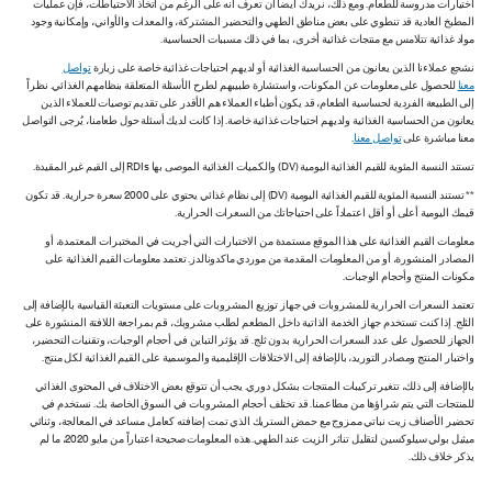
اختيارات مدروسة للطعام. ومع ذلك، نريدك أيضاً أن تعرف أنه على الرغم من اتخاذ الاحتياطات، فإن عمليات
المطبخ العادية قد تنطوي على بعض مناطق الطهي والتحضير المشتركة، والمعدات والأواني، وإمكانية وجود
مواد غذائية تتلامس مع منتجات غذائية أخرى، بما في ذلك مسببات الحساسية.
نشجع عملاءنا الذين يعانون من الحساسية الغذائية أو لديهم احتياجات غذائية خاصة على زيارة
تواصل
معنا
للحصول على معلومات عن المكونات، واستشارة طبيبهم لطرح الأسئلة المتعلقة بنظامهم الغذائي. نظراً
إلى الطبيعة الفردية لحساسية الطعام، قد يكون أطباء العملاء هم الأقدر على تقديم توصيات للعملاء الذين
يعانون من الحساسية الغذائية ولديهم احتياجات غذائية خاصة. إذا كانت لديك أسئلة حول طعامنا، يُرجى التواصل
معنا مباشرة على
تواصل معنا
.
تستند النسبة المئوية للقيم الغذائية اليومية (DV) والكميات الغذائية الموصى بها RDIs إلى القيم غير المقيدة.
** تستند النسبة المئوية للقيم الغذائية اليومية (DV) إلى نظام غذائي يحتوي على 2000 سعرة حرارية. قد تكون
قيمك اليومية أعلى أو أقل اعتماداً على احتياجاتك من السعرات الحرارية.
معلومات القيم الغذائية على هذا الموقع مستمدة من الاختبارات التي أجريت في المختبرات المعتمدة، أو
المصادر المنشورة، أو من المعلومات المقدمة من موردي ماكدونالدز. تعتمد معلومات القيم الغذائية على
مكونات المنتج وأحجام الوجبات.
تعتمد السعرات الحرارية للمشروبات في جهاز توزيع المشروبات على مستويات التعبئة القياسية بالإضافة إلى
الثلج. إذا كنت تستخدم جهاز الخدمة الذاتية داخل المطعم لطلب مشروبك، قم بمراجعة اللافتة المنشورة على
الجهاز للحصول على عدد السعرات الحرارية بدون ثلج. قد يؤثر التباين في أحجام الوجبات، وتقنيات التحضير،
واختبار المنتج ومصادر التوريد، بالإضافة إلى الاختلافات الإقليمية والموسمية على القيم الغذائية لكل منتج.
بالإضافة إلى ذلك، تتغير تركيبات المنتجات بشكل دوري. يجب أن تتوقع بعض الاختلاف في المحتوى الغذائي
للمنتجات التي يتم شراؤها من مطاعمنا. قد تختلف أحجام المشروبات في السوق الخاصة بك. نستخدم في
تحضير الأصناف زيت نباتي ممزوج مع حمض الستريك الذي تمت إضافته كعامل مساعد في المعالجة، وثنائي
ميثيل بولي سيلوكسين لتقليل تناثر الزيت عند الطهي. هذه المعلومات صحيحة اعتباراً من مايو 2020، ما لم
يذكر خلاف ذلك.