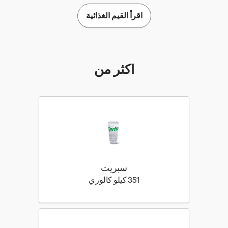
اقرأ القيم الغذائية
أكثر من
سبريت
351 كيلو سعرة حرارية
351 كيلو كالوري