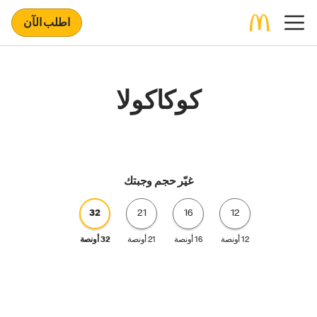
اطلب الآن
كوكاكولا
غيّر حجم وجبتك
32
21
16
12
12 أونصة
16 أونصة
21 أونصة
32 أونصة