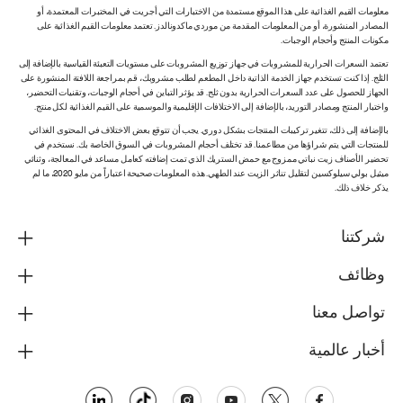
معلومات القيم الغذائية على هذا الموقع مستمدة من الاختبارات التي أجريت في المختبرات المعتمدة، أو
المصادر المنشورة، أو من المعلومات المقدمة من موردي ماكدونالدز. تعتمد معلومات القيم الغذائية على
مكونات المنتج وأحجام الوجبات.
تعتمد السعرات الحرارية للمشروبات في جهاز توزيع المشروبات على مستويات التعبئة القياسية بالإضافة إلى
الثلج. إذا كنت تستخدم جهاز الخدمة الذاتية داخل المطعم لطلب مشروبك، قم بمراجعة اللافتة المنشورة على
الجهاز للحصول على عدد السعرات الحرارية بدون ثلج. قد يؤثر التباين في أحجام الوجبات، وتقنيات التحضير،
واختبار المنتج ومصادر التوريد، بالإضافة إلى الاختلافات الإقليمية والموسمية على القيم الغذائية لكل منتج.
بالإضافة إلى ذلك، تتغير تركيبات المنتجات بشكل دوري. يجب أن تتوقع بعض الاختلاف في المحتوى الغذائي
للمنتجات التي يتم شراؤها من مطاعمنا. قد تختلف أحجام المشروبات في السوق الخاصة بك. نستخدم في
تحضير الأصناف زيت نباتي ممزوج مع حمض الستريك الذي تمت إضافته كعامل مساعد في المعالجة، وثنائي
ميثيل بولي سيلوكسين لتقليل تناثر الزيت عند الطهي. هذه المعلومات صحيحة اعتباراً من مايو 2020، ما لم
يذكر خلاف ذلك.
شركتنا
وظائف
تواصل معنا
أخبار عالمية