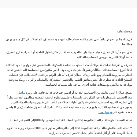
ملاحظة هامة:
في ماكدونالدز، نحرص دائماً على تقديم قائمة طعام عالية الجودة وذات مذاق رائع لعملائنا في كل مرة يزورون
مطاعمنا.
نحن نتفهم أن لكل عميل احتياجاته واعتباراته الفردية عند اختيار مكان لتناول الطعام أو الشراب خارج المنزل،
خاصة أولئك الذين يعانون من الحساسية الغذائية.
كجزء من التزامنا اتجاهك، نقدم لك أحدث المعلومات الخاصة بالمكونات المتاحة من قبل مورّدي المواد الغذائية
لدينا لأنواع الحساسية الثمانية الأكثر شيوعاً، حتى يتمكن ضيوفنا الذين يعانون من الحساسية الغذائية من تحديد
اختيارات مدروسة للطعام. ومع ذلك، نريدك أيضاً أن تعرف أنه على الرغم من اتخاذ الاحتياطات، فإن عمليات
المطبخ العادية قد تنطوي على بعض مناطق الطهي والتحضير المشتركة، والمعدات والأواني، وإمكانية وجود
مواد غذائية تتلامس مع منتجات غذائية أخرى، بما في ذلك مسببات الحساسية.
نشجع عملاءنا الذين يعانون من الحساسية الغذائية أو لديهم احتياجات غذائية خاصة على زيارة
تواصل
معنا
للحصول على معلومات عن المكونات، واستشارة طبيبهم لطرح الأسئلة المتعلقة بنظامهم الغذائي. نظراً
إلى الطبيعة الفردية لحساسية الطعام، قد يكون أطباء العملاء هم الأقدر على تقديم توصيات للعملاء الذين
يعانون من الحساسية الغذائية ولديهم احتياجات غذائية خاصة. إذا كانت لديك أسئلة حول طعامنا، يُرجى التواصل
معنا مباشرة على
تواصل معنا
.
تستند النسبة المئوية للقيم الغذائية اليومية (DV) والكميات الغذائية الموصى بها RDIs إلى القيم غير المقيدة.
** تستند النسبة المئوية للقيم الغذائية اليومية (DV) إلى نظام غذائي يحتوي على 2000 سعرة حرارية. قد تكون
قيمك اليومية أعلى أو أقل اعتماداً على احتياجاتك من السعرات الحرارية.