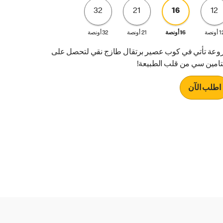
32
21
16
12
 أونصة
16 أونصة
21 أونصة
32 أونصة
روعة تأتي في كوب عصير برتقال طازج نقي لتحصل على
تامين سي من قلب الطبيعة!
اطلب الآن