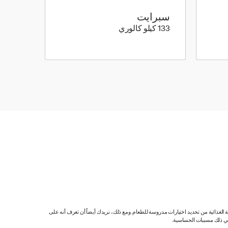
سبرايت
133 كيلو سعرة حرارية
133 كيلو كالوري
ية الغذائية من تحديد اختيارات مدروسة للطعام. ومع ذلك، نريدك أيضاً أن تعرف أنه على
 في ذلك مسببات الحساسية.