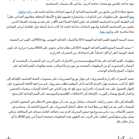
مواد غذائية تتلامس مع منتجات غذائية أخرى، بما في ذلك مسببات الحساسية.
نشجع عملاءنا الذين يعانون من الحساسية الغذائية أو لديهم احتياجات غذائية خاصة على زيارة
تواصل
معنا
للحصول على معلومات عن المكونات، واستشارة طبيبهم لطرح الأسئلة المتعلقة بنظامهم الغذائي. نظراً
إلى الطبيعة الفردية لحساسية الطعام، قد يكون أطباء العملاء هم الأقدر على تقديم توصيات للعملاء الذين
يعانون من الحساسية الغذائية ولديهم احتياجات غذائية خاصة. إذا كانت لديك أسئلة حول طعامنا، يُرجى التواصل
معنا مباشرة على
تواصل معنا
.
تستند النسبة المئوية للقيم الغذائية اليومية (DV) والكميات الغذائية الموصى بها RDIs إلى القيم غير المقيدة.
** تستند النسبة المئوية للقيم الغذائية اليومية (DV) إلى نظام غذائي يحتوي على 2000 سعرة حرارية. قد تكون
قيمك اليومية أعلى أو أقل اعتماداً على احتياجاتك من السعرات الحرارية.
معلومات القيم الغذائية على هذا الموقع مستمدة من الاختبارات التي أجريت في المختبرات المعتمدة، أو
المصادر المنشورة، أو من المعلومات المقدمة من موردي ماكدونالدز. تعتمد معلومات القيم الغذائية على
مكونات المنتج وأحجام الوجبات.
تعتمد السعرات الحرارية للمشروبات في جهاز توزيع المشروبات على مستويات التعبئة القياسية بالإضافة إلى
الثلج. إذا كنت تستخدم جهاز الخدمة الذاتية داخل المطعم لطلب مشروبك، قم بمراجعة اللافتة المنشورة على
الجهاز للحصول على عدد السعرات الحرارية بدون ثلج. قد يؤثر التباين في أحجام الوجبات، وتقنيات التحضير،
واختبار المنتج ومصادر التوريد، بالإضافة إلى الاختلافات الإقليمية والموسمية على القيم الغذائية لكل منتج.
بالإضافة إلى ذلك، تتغير تركيبات المنتجات بشكل دوري. يجب أن تتوقع بعض الاختلاف في المحتوى الغذائي
للمنتجات التي يتم شراؤها من مطاعمنا. قد تختلف أحجام المشروبات في السوق الخاصة بك. نستخدم في
تحضير الأصناف زيت نباتي ممزوج مع حمض الستريك الذي تمت إضافته كعامل مساعد في المعالجة، وثنائي
ميثيل بولي سيلوكسين لتقليل تناثر الزيت عند الطهي. هذه المعلومات صحيحة اعتباراً من مايو 2020، ما لم
يذكر خلاف ذلك.