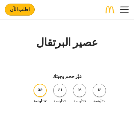
اطلب الآن
عصير البرتقال
غيّر حجم وجبتك
32
21
16
12
12 أونصة
16 أونصة
21 أونصة
32 أونصة