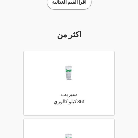
اقرأ القيم الغذائية
أكثر من
سبريت
351 كيلو سعرة حرارية
351 كيلو كالوري