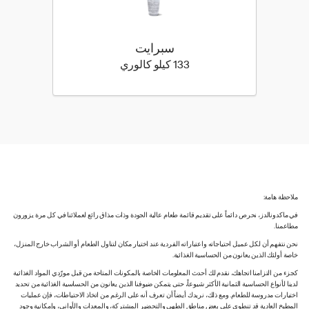
سبرايت
133 كيلو سعرة حرارية
133 كيلو كالوري
ملاحظة هامة:
في ماكدونالدز، نحرص دائماً على تقديم قائمة طعام عالية الجودة وذات مذاق رائع لعملائنا في كل مرة يزورون
مطاعمنا.
نحن نتفهم أن لكل عميل احتياجاته واعتباراته الفردية عند اختيار مكان لتناول الطعام أو الشراب خارج المنزل،
خاصة أولئك الذين يعانون من الحساسية الغذائية.
كجزء من التزامنا اتجاهك، نقدم لك أحدث المعلومات الخاصة بالمكونات المتاحة من قبل مورّدي المواد الغذائية
لدينا لأنواع الحساسية الثمانية الأكثر شيوعاً، حتى يتمكن ضيوفنا الذين يعانون من الحساسية الغذائية من تحديد
اختيارات مدروسة للطعام. ومع ذلك، نريدك أيضاً أن تعرف أنه على الرغم من اتخاذ الاحتياطات، فإن عمليات
المطبخ العادية قد تنطوي على بعض مناطق الطهي والتحضير المشتركة، والمعدات والأواني، وإمكانية وجود