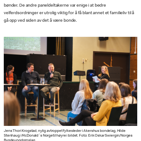
bønder. De andre paneldeltakerne var enige i at bedre
velferdsordninger er utrolig viktig for å få blant annet et familieliv til å
gå opp ved siden av det å være bonde.
Jens Thori Krogstad, nylig avtroppet fylkesleder i Akershus bondelag, Hilde
Stenhaug i McDonald´s Norgetil høyre i bildet. Foto: Erik Oskar Swiergin/Norges
Bygdeungdomslag