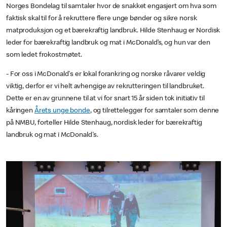
Norges Bondelag til samtaler hvor de snakket engasjert om hva som
faktisk skal til for å rekruttere flere unge bønder og sikre norsk
matproduksjon og et bærekraftig landbruk. Hilde Stenhaug er Nordisk
leder for bærekraftig landbruk og mat i McDonald’s, og hun var den
som ledet frokostmøtet.
- For oss i McDonald's er lokal forankring og norske råvarer veldig
viktig, derfor er vi helt avhengige av rekrutteringen til landbruket.
Dette er en av grunnene til at vi for snart 15 år siden tok initiativ til
kåringen
Årets unge bonde
, og tilrettelegger for samtaler som denne
på NMBU, forteller Hilde Stenhaug, nordisk leder for bærekraftig
landbruk og mat i McDonald's.