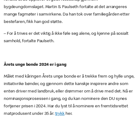
bygdeungdomslaget. Martin S. Paulseth fortalte at det arrangeres
mange fagmøter i samvirkene. Da han tok over familiegården etter
bestefaren, fikk han god støtte.
– For å trives er det viktig å ikke føle seg alene, og kjenne på sosialt
samhold, fortalte Paulseth.
Årets unge bonde 2024 er i gang
Målet med kåringen Årets unge bonde er å trekke frem og hylle unge,
initiativrike bønder, og gjennom dette kanskje inspirere andre som
enten driver med landbruk, eller drømmer om å drive med det. Nå er
nominasjonsprosessen i gang, og du kan nominere den DU synes
fortjener prisen i 2024. Har du lyst til å nominere en fremtidsrettet
matprodusent under 35 år:
trykk
her.