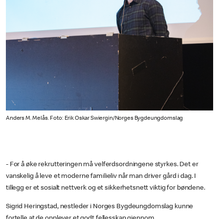
Anders M. Melås. Foto: Erik Oskar Swiergin/Norges Bygdeungdomslag
- For å øke rekrutteringen må velferdsordningene styrkes. Det er
vanskelig å leve et moderne familieliv når man driver gård i dag. I
tillegg er et sosialt nettverk og et sikkerhetsnett viktig for bøndene.
Sigrid Heringstad, nestleder i Norges Bygdeungdomslag kunne
fortelle at de opplever et godt fellesskap gjennom