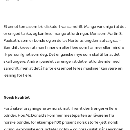
Et annet tema som ble diskutert var samdrift. Mange var enige i at det
er en god tanke, og kan løse mange utfordringer. Men som Martin S.
Paulseth, som er bonde og en del av Norturas ungdomsutvalg sa, –
Samdrift krever at man finner en eller flere som har mer eller mindre
lik personlighet som deg. Det er ganske mye som skal til for at det
skal fungere. Andre i panelet var enige i at det er utfordrende med
samdrift, men at det å ha for eksempel felles maskiner kan være en
løsning for flere.
Norsk kvalitet
For å sikre forsyningene av norsk mat i fremtiden trenger vi flere
bønder. Hos McDonald's kommer mesteparten av råvarene fra
norske bønder, for eksempel 100 prosent norsk storfekjøtt, norsk
kylling, økologiske egg, poteter og løk – og norsk salat, når sesongen