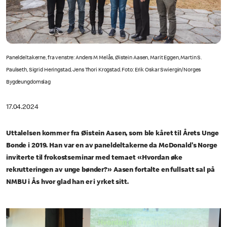
Paneldeltakerne, fra venstre: Anders M Melås, Øistein Aasen, Marit Eggen, Martin S.
Paulseth, Sigrid Heringstad, Jens Thori Krogstad. Foto: Erik Oskar Swiergin/Norges
Bygdeungdomslag
17.04.2024
Uttalelsen kommer fra Øistein Aasen, som ble kåret til Årets Unge
Bonde i 2019. Han var en av paneldeltakerne da McDonald's
Norge
inviterte til frokostseminar med temaet «Hvordan øke
rekrutteringen av unge bønder?» Aasen fortalte en fullsatt sal på
NMBU i Ås hvor glad han er i yrket sitt.