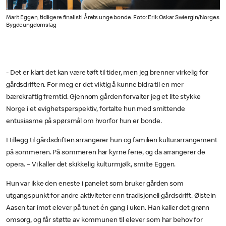
Marit Eggen, tidligere finalist i Årets unge bonde. Foto: Erik Oskar Swiergin/Norges
Bygdeungdomslag
- Det er klart det kan være tøft til tider, men jeg brenner virkelig for
gårdsdriften. For meg er det viktig å kunne bidra til en mer
bærekraftig fremtid. Gjennom gården forvalter jeg et lite stykke
Norge i et evighetsperspektiv, fortalte hun med smittende
entusiasme på spørsmål om hvorfor hun er bonde.
I tillegg til gårdsdriften arrangerer hun og familien kulturarrangement
på sommeren. På sommeren har kyrne ferie, og da arrangerer de
opera. – Vi kaller det skikkelig kulturmjølk, smilte Eggen.
Hun var ikke den eneste i panelet som bruker gården som
utgangspunkt for andre aktiviteter enn tradisjonell gårdsdrift. Øistein
Aasen tar imot elever på tunet én gang i uken. Han kaller det grønn
omsorg, og får støtte av kommunen til elever som har behov for