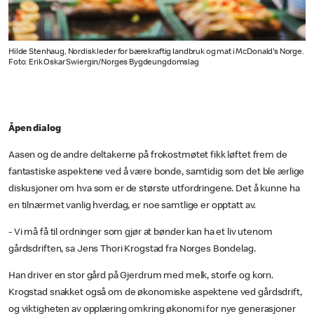
Hilde Stenhaug, Nordisk leder for bærekraftig landbruk og mat i McDonald's Norge.
Foto: Erik Oskar Swiergin/Norges Bygdeungdomslag
Åpen dialog
Aasen og de andre deltakerne på frokostmøtet fikk løftet frem de
fantastiske aspektene ved å være bonde, samtidig som det ble ærlige
diskusjoner om hva som er de største utfordringene. Det å kunne ha
en tilnærmet vanlig hverdag, er noe samtlige er opptatt av.
- Vi må få til ordninger som gjør at bønder kan ha et liv utenom
gårdsdriften, sa Jens Thori Krogstad fra Norges Bondelag.
Han driver en stor gård på Gjerdrum med melk, storfe og korn.
Krogstad snakket også om de økonomiske aspektene ved gårdsdrift,
og viktigheten av opplæring omkring økonomi for nye generasjoner