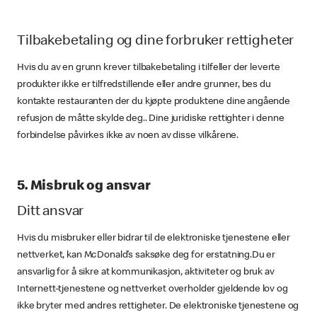
Tilbakebetaling og dine forbruker rettigheter
Hvis du av en grunn krever tilbakebetaling i tilfeller der leverte
produkter ikke er tilfredstillende eller andre grunner, bes du
kontakte restauranten der du kjøpte produktene dine angående
refusjon de måtte skylde deg.. Dine juridiske rettighter i denne
forbindelse påvirkes ikke av noen av disse vilkårene.
5. Misbruk og ansvar
Ditt ansvar
Hvis du misbruker eller bidrar til de elektroniske tjenestene eller
nettverket, kan McDonald’s saksøke deg for erstatning.Du er
ansvarlig for å sikre at kommunikasjon, aktiviteter og bruk av
Internett-tjenestene og nettverket overholder gjeldende lov og
ikke bryter med andres rettigheter. De elektroniske tjenestene og