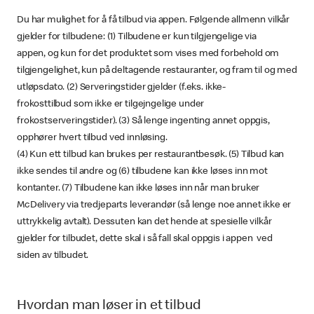
Du har mulighet for å få tilbud via appen. Følgende allmenn vilkår
gjelder for tilbudene: (1) Tilbudene er kun tilgjengelige via
appen, og kun for det produktet som vises med forbehold om
tilgjengelighet, kun på deltagende restauranter, og fram til og med
utløpsdato. (2) Serveringstider gjelder (f.eks. ikke-
frokosttilbud som ikke er tilgejngelige under
frokostserveringstider). (3) Så lenge ingenting annet oppgis,
opphører hvert tilbud ved innløsing.
(4) Kun ett tilbud kan brukes per restaurantbesøk. (5) Tilbud kan
ikke sendes til andre og (6) tilbudene kan ikke løses inn mot
kontanter. (7) Tilbudene kan ikke løses inn når man bruker
McDelivery via tredjeparts leverandør (så lenge noe annet ikke er
uttrykkelig avtalt). Dessuten kan det hende at spesielle vilkår
gjelder for tilbudet, dette skal i så fall skal oppgis i appen ved
siden av tilbudet.
Hvordan man løser in et tilbud