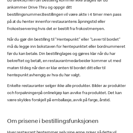
du direkte,men din bestilling kommer ikke å lages før du
ankommer Drive Thru og oppgir ditt
bestillingsnummer.Bestillingen vil være aktiv i 4 timer men pass
på at du henter innenfor restaurantens åpningstid eller
frokostservering hvis det er bestilt fra frokostmenyen.
Når du gjør din bestilling til "Hentepunkt" eller "Lever til bordet"
må du legge inn bokstaven for hentepunktet eller bordnummeret
før du kan betale. Din bestillinglages og gjøres klar når du har
bekreftet og betalt, en restaurantmedarbeider kommer ut med
maten til deg når den er klar enten til bordet ditt eller til
hentepunkt avhengig av hva du har valgt.
Enkelte restauranter selger ikke alle produkter. Bilder av produkter
och forpakningerpå onlinekjøp kan avvike fra produktet. Det kan
være skyldes forskjell på emballasje, avvik på farge, årstid.
Om prisene i bestillingsfunksjonen
Hver restaurant bestemmer selv sine egne priser så dette vil