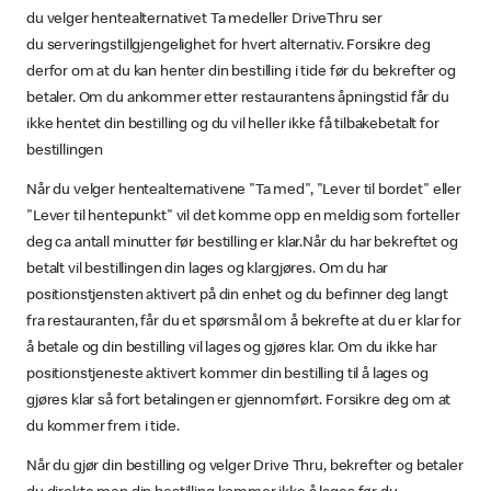
du velger hentealternativet Ta medeller DriveThru ser
du serveringstillgjengelighet for hvert alternativ. Forsikre deg
derfor om at du kan henter din bestilling i tide før du bekrefter og
betaler. Om du ankommer etter restaurantens åpningstid får du
ikke hentet din bestilling og du vil heller ikke få tilbakebetalt for
bestillingen
Når du velger hentealternativene "Ta med", "Lever til bordet" eller
"Lever til hentepunkt" vil det komme opp en meldig som forteller
deg ca antall minutter før bestilling er klar.Når du har bekreftet og
betalt vil bestillingen din lages og klargjøres. Om du har
positionstjensten aktivert på din enhet og du befinner deg langt
fra restauranten, får du et spørsmål om å bekrefte at du er klar for
å betale og din bestilling vil lages og gjøres klar. Om du ikke har
positionstjeneste aktivert kommer din bestilling til å lages og
gjøres klar så fort betalingen er gjennomført. Forsikre deg om at
du kommer frem i tide.
Når du gjør din bestilling og velger Drive Thru, bekrefter og betaler