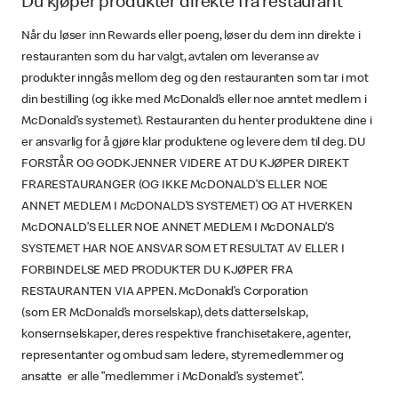
Du kjøper produkter direkte fra restaurant
Når du løser inn Rewards eller poeng, løser du dem inn direkte i
restauranten som du har valgt, avtalen om leveranse av
produkter inngås mellom deg og den restauranten som tar i mot
din bestilling (og ikke med McDonald’s eller noe anntet medlem i
McDonald’s systemet). Restauranten du henter produktene dine i
er ansvarlig for å gjøre klar produktene og levere dem til deg. DU
FORSTÅR OG GODKJENNER VIDERE AT DU KJØPER DIREKT
FRARESTAURANGER (OG IKKE McDONALD’S ELLER NOE
ANNET MEDLEM I McDONALD’S SYSTEMET) OG AT HVERKEN
McDONALD’S ELLER NOE ANNET MEDLEM I McDONALD’S
SYSTEMET HAR NOE ANSVAR SOM ET RESULTAT AV ELLER I
FORBINDELSE MED PRODUKTER DU KJØPER FRA
RESTAURANTEN VIA APPEN. McDonald’s Corporation
(som ER McDonald’s morselskap), dets datterselskap,
konsernselskaper, deres respektive franchisetakere, agenter,
representanter og ombud sam ledere, styremedlemmer og
ansatte er alle ”medlemmer i McDonald’s systemet”.