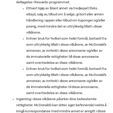
deltagelse i Rewards-programmet:
Ethvert kjøp av (blant annet via tredjepart (feks.
eBay)), salg av, tilbud om å selge, gi bort eller annen
håndtering i appen eller tilbud om kuponger og/eller
poeng, med mindre det er uttrykkelig tillatt i disse
vilkårene.
Enhver bruk for hvilket som helst formål, bortsett fra
som uttrykkelig tillatt i disse vilkårene, av McDonald’s
annonser, av innhold i disse annonsene og/eller av
de immaterielle rettigheter till disse annonsene
samt overtredelse av disse vilkårene.
Enhver bruk for hvilket som helst formål, bortsett fra
som uttrykkelig tillatt i disse vilkårene, av McDonald’s
annonser, av innhold i disse annonsene og/eller av
de immateriella rettigheter til disse annonsene,
samt overtredelse av disse vilkårene.
Ingenting i disse vilkårene påvirker dine lovbestemte
rettigheter. McDonald’s kan (etter eget befinnende) nekte å
inngå korrespondanse med mindre annet er anngitt i disse