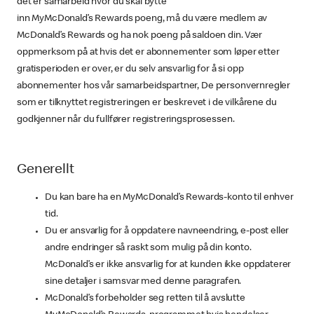
det er samarbeid hvor du skal bytte
inn MyMcDonald’s Rewards poeng, må du være medlem av
McDonald’s Rewards og ha nok poeng på saldoen din. Vær
oppmerksom på at hvis det er abonnementer som løper etter
gratisperioden er over, er du selv ansvarlig for å si opp
abonnementer hos vår samarbeidspartner, De personvernregler
som er tilknyttet registreringen er beskrevet i de vilkårene du
godkjenner når du fullfører registreringsprosessen.
Generellt
Du kan bare ha en MyMcDonald’s Rewards-konto til enhver
tid.
Du er ansvarlig for å oppdatere navneendring, e-post eller
andre endringer så raskt som mulig på din konto.
McDonald’s er ikke ansvarlig for at kunden ikke oppdaterer
sine detaljer i samsvar med denne paragrafen.
McDonald’s forbeholder seg retten til å avslutte