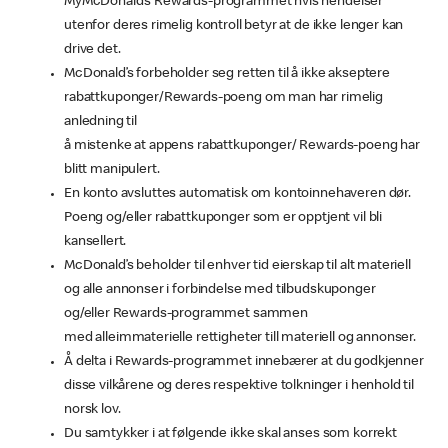
MyMcDonald’s Rewards-programmet hvis hendelser
utenfor deres rimelig kontroll betyr at de ikke lenger kan
drive det.
McDonald’s forbeholder seg retten til å ikke akseptere
rabattkuponger/Rewards-poeng om man har rimelig
anledning til
å mistenke at appens rabattkuponger/ Rewards-poeng har
blitt manipulert.
En konto avsluttes automatisk om kontoinnehaveren dør.
Poeng og/eller rabattkuponger som er opptjent vil bli
kansellert.
McDonald’s beholder til enhver tid eierskap til alt materiell
og alle annonser i forbindelse med tilbudskuponger
og/eller Rewards-programmet sammen
med alleimmaterielle rettigheter till materiell og annonser.
Å delta i Rewards-programmet innebærer at du godkjenner
disse vilkårene og deres respektive tolkninger i henhold til
norsk lov.
Du samtykker i at følgende ikke skal anses som korrekt