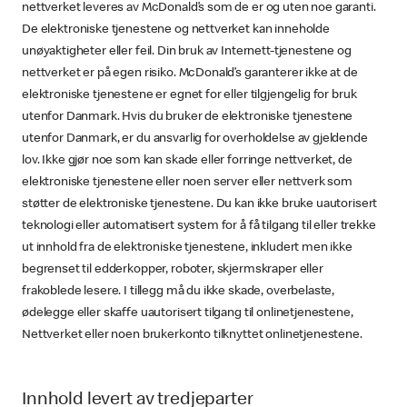
nettverket leveres av McDonald’s som de er og uten noe garanti.
De elektroniske tjenestene og nettverket kan inneholde
unøyaktigheter eller feil. Din bruk av Internett-tjenestene og
nettverket er på egen risiko. McDonald’s garanterer ikke at de
elektroniske tjenestene er egnet for eller tilgjengelig for bruk
utenfor Danmark. Hvis du bruker de elektroniske tjenestene
utenfor Danmark, er du ansvarlig for overholdelse av gjeldende
lov. Ikke gjør noe som kan skade eller forringe nettverket, de
elektroniske tjenestene eller noen server eller nettverk som
støtter de elektroniske tjenestene. Du kan ikke bruke uautorisert
teknologi eller automatisert system for å få tilgang til eller trekke
ut innhold fra de elektroniske tjenestene, inkludert men ikke
begrenset til edderkopper, roboter, skjermskraper eller
frakoblede lesere. I tillegg må du ikke skade, overbelaste,
ødelegge eller skaffe uautorisert tilgang til onlinetjenestene,
Nettverket eller noen brukerkonto tilknyttet onlinetjenestene.
Innhold levert av tredjeparter