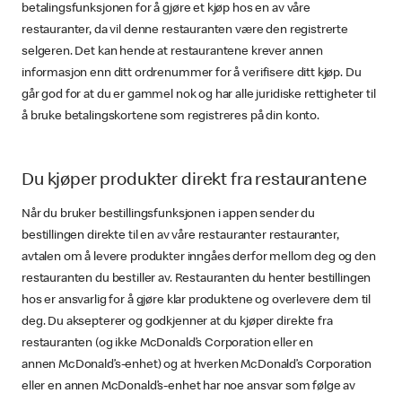
betalingsfunksjonen for å gjøre et kjøp hos en av våre
restauranter, da vil denne restauranten være den registrerte
selgeren. Det kan hende at restaurantene krever annen
informasjon enn ditt ordrenummer for å verifisere ditt kjøp. Du
går god for at du er gammel nok og har alle juridiske rettigheter til
å bruke betalingskortene som registreres på din konto.
Du kjøper produkter direkt fra restaurantene
Når du bruker bestillingsfunksjonen i appen sender du
bestillingen direkte til en av våre restauranter restauranter,
avtalen om å levere produkter inngåes derfor mellom deg og den
restauranten du bestiller av. Restauranten du henter bestillingen
hos er ansvarlig for å gjøre klar produktene og overlevere dem til
deg. Du aksepterer og godkjenner at du kjøper direkte fra
restauranten (og ikke McDonald’s Corporation eller en
annen McDonald’s-enhet) og at hverken McDonald’s Corporation
eller en annen McDonald’s-enhet har noe ansvar som følge av