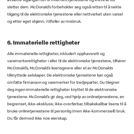
avslutte tilgangen din til Internett-tjenestene og kreve at du
sletter dem. McDonald’s forbeholder seg også retten til å nekte
tilgang til de elektroniske tjenestene eller nettverket uten varsel
og etter eget skjønn, i tilfeller av misbruk.
6. Immaterielle rettigheter
Alle immaterielle rettigheter, inkludert opphavsrett og
varemerkerettigheter i eller til de elektroniske tjenestene, tilhører
McDonald’s, McDonald’s lisensgivere eller et av McDonalds
tilknyttede selskaper. De elektroniske tjenestene kan også
omfatte firmanavn og varemerker for tredjeparter. Du tilegner
deg ingen immaterielle rettigheter knyttet til de elektroniske
tjenestene. McDonald’s gir deg, ved hjelp av onlinetjenestene, en
begrenset, ikke-eksklusiv, ikke-overførbar, tilbakekallbar lisens til å
bruke onlinetjenestene til personlig (men ikke-kommersiell) bruk.
Du får dermed ikke noe eierskap.