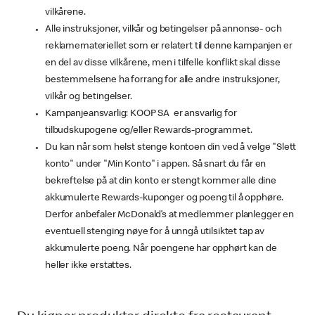
vilkårene.
Alle instruksjoner, vilkår og betingelser på annonse- och
reklamemateriellet som er relatert til denne kampanjen er
en del av disse vilkårene, men i tilfelle konflikt skal disse
bestemmelsene ha forrang for alle andre instruksjoner,
vilkår og betingelser.
Kampanjeansvarlig: KOOP SA er ansvarlig for
tilbudskupogene og/eller Rewards-programmet.
Du kan når som helst stenge kontoen din ved å velge "Slett
konto" under "Min Konto" i appen. Så snart du får en
bekreftelse på at din konto er stengt kommer alle dine
akkumulerte Rewards-kuponger og poeng til å opphøre.
Derfor anbefaler McDonald’s at medlemmer planlegger en
eventuell stenging nøye for å unngå utilsiktet tap av
akkumulerte poeng. Når poengene har opphørt kan de
heller ikke erstattes.