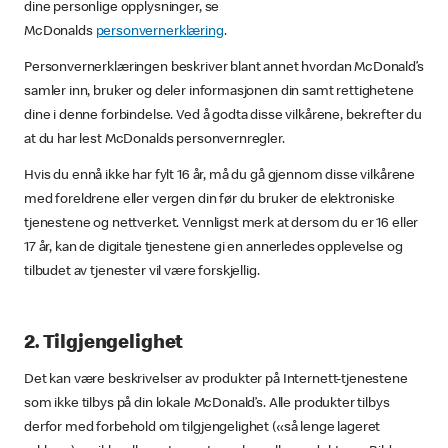
dine personlige opplysninger, se
McDonalds
personvernerklæring
.
Personvernerklæringen beskriver blant annet hvordan McDonald’s
samler inn, bruker og deler informasjonen din samt rettighetene
dine i denne forbindelse. Ved å godta disse vilkårene, bekrefter du
at du har lest McDonalds personvernregler.
Hvis du ennå ikke har fylt 16 år, må du gå gjennom disse vilkårene
med foreldrene eller vergen din før du bruker de elektroniske
tjenestene og nettverket. Vennligst merk at dersom du er 16 eller
17 år, kan de digitale tjenestene gi en annerledes opplevelse og
tilbudet av tjenester vil være forskjellig.
2. Tilgjengelighet
Det kan være beskrivelser av produkter på Internett-tjenestene
som ikke tilbys på din lokale McDonald’s. Alle produkter tilbys
derfor med forbehold om tilgjengelighet («så lenge lageret