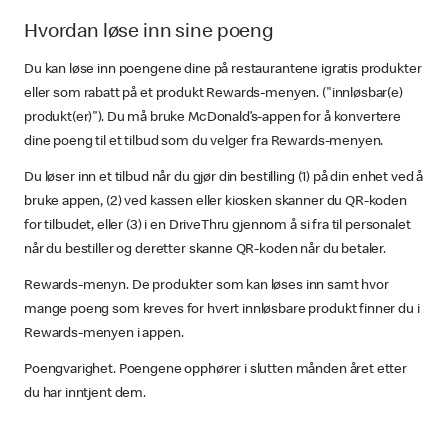
Hvordan løse inn sine poeng
Du kan løse inn poengene dine på restaurantene igratis produkter
eller som rabatt på et produkt Rewards-menyen. ("innløsbar(e)
produkt(er)"). Du må bruke McDonald’s-appen for å konvertere
dine poeng til et tilbud som du velger fra Rewards-menyen.
Du løser inn et tilbud når du gjør din bestilling (1) på din enhet ved å
bruke appen, (2) ved kassen eller kiosken skanner du QR-koden
for tilbudet, eller (3) i en DriveThru gjennom å si fra til personalet
når du bestiller og deretter skanne QR-koden når du betaler.
Rewards-menyn. De produkter som kan løses inn samt hvor
mange poeng som kreves for hvert innløsbare produkt finner du i
Rewards-menyen i appen.
Poengvarighet. Poengene opphører i slutten månden året etter
du har inntjent dem.