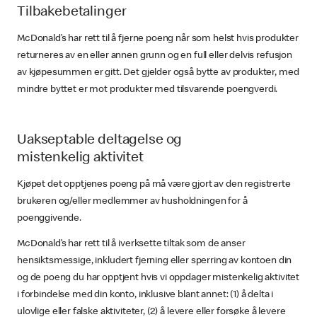
Tilbakebetalinger
McDonald’s har rett til å fjerne poeng når som helst hvis produkter
returneres av en eller annen grunn og en full eller delvis refusjon
av kjøpesummen er gitt. Det gjelder også bytte av produkter, med
mindre byttet er mot produkter med tilsvarende poengverdi.
Uakseptable deltagelse og
mistenkelig aktivitet
Kjøpet det opptjenes poeng på må være gjort av den registrerte
brukeren og/eller medlemmer av husholdningen for å
poenggivende.
McDonald’s har rett til å iverksette tiltak som de anser
hensiktsmessige, inkludert fjerning eller sperring av kontoen din
og de poeng du har opptjent hvis vi oppdager mistenkelig aktivitet
i forbindelse med din konto, inklusive blant annet: (1) å delta i
ulovlige eller falske aktiviteter, (2) å levere eller forsøke å levere