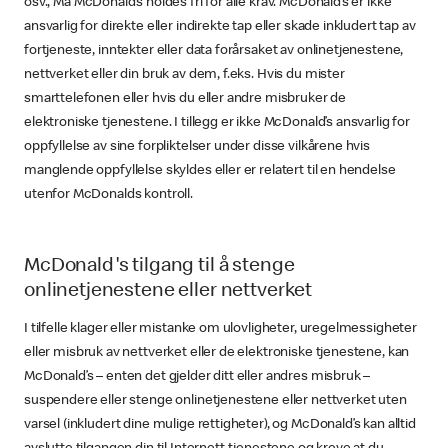
osv., Må McDonald’s holdes fri for alle krav. McDonald’s er ikke
ansvarlig for direkte eller indirekte tap eller skade inkludert tap av
fortjeneste, inntekter eller data forårsaket av onlinetjenestene,
nettverket eller din bruk av dem, f.eks. Hvis du mister
smarttelefonen eller hvis du eller andre misbruker de
elektroniske tjenestene. I tillegg er ikke McDonald’s ansvarlig for
oppfyllelse av sine forpliktelser under disse vilkårene hvis
manglende oppfyllelse skyldes eller er relatert til en hendelse
utenfor McDonalds kontroll.
McDonald's tilgang til å stenge
onlinetjenestene eller nettverket
I tilfelle klager eller mistanke om ulovligheter, uregelmessigheter
eller misbruk av nettverket eller de elektroniske tjenestene, kan
McDonald’s – enten det gjelder ditt eller andres misbruk –
suspendere eller stenge onlinetjenestene eller nettverket uten
varsel (inkludert dine mulige rettigheter), og McDonald’s kan alltid