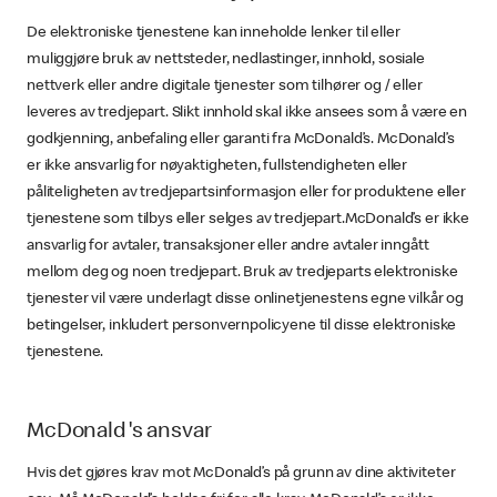
De elektroniske tjenestene kan inneholde lenker til eller
muliggjøre bruk av nettsteder, nedlastinger, innhold, sosiale
nettverk eller andre digitale tjenester som tilhører og / eller
leveres av tredjepart. Slikt innhold skal ikke ansees som å være en
godkjenning, anbefaling eller garanti fra McDonald’s. McDonald’s
er ikke ansvarlig for nøyaktigheten, fullstendigheten eller
påliteligheten av tredjepartsinformasjon eller for produktene eller
tjenestene som tilbys eller selges av tredjepart.McDonald’s er ikke
ansvarlig for avtaler, transaksjoner eller andre avtaler inngått
mellom deg og noen tredjepart. Bruk av tredjeparts elektroniske
tjenester vil være underlagt disse onlinetjenestens egne vilkår og
betingelser, inkludert personvernpolicyene til disse elektroniske
tjenestene.
McDonald's ansvar
Hvis det gjøres krav mot McDonald’s på grunn av dine aktiviteter