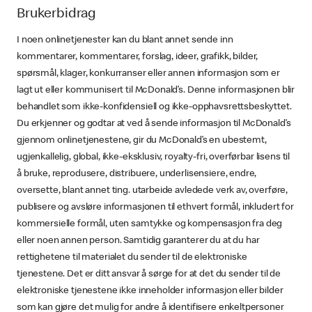
Brukerbidrag
I noen onlinetjenester kan du blant annet sende inn
kommentarer, kommentarer, forslag, ideer, grafikk, bilder,
spørsmål, klager, konkurranser eller annen informasjon som er
lagt ut eller kommunisert til McDonald’s. Denne informasjonen blir
behandlet som ikke-konfidensiell og ikke-opphavsrettsbeskyttet.
Du erkjenner og godtar at ved å sende informasjon til McDonald’s
gjennom onlinetjenestene, gir du McDonald’s en ubestemt,
ugjenkallelig, global, ikke-eksklusiv, royalty-fri, overførbar lisens til
å bruke, reprodusere, distribuere, underlisensiere, endre,
oversette, blant annet ting. utarbeide avledede verk av, overføre,
publisere og avsløre informasjonen til ethvert formål, inkludert for
kommersielle formål, uten samtykke og kompensasjon fra deg
eller noen annen person. Samtidig garanterer du at du har
rettighetene til materialet du sender til de elektroniske
tjenestene. Det er ditt ansvar å sørge for at det du sender til de
elektroniske tjenestene ikke inneholder informasjon eller bilder
som kan gjøre det mulig for andre å identifisere enkeltpersoner