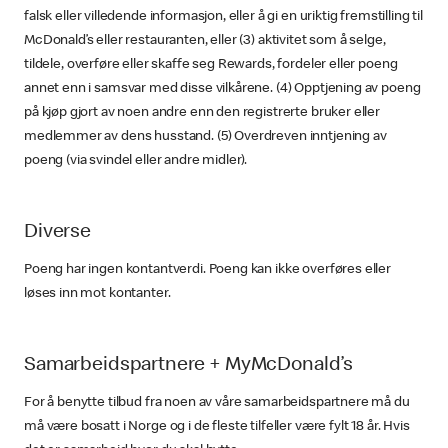
falsk eller villedende informasjon, eller å gi en uriktig fremstilling til
McDonald’s eller restauranten, eller (3) aktivitet som å selge,
tildele, overføre eller skaffe seg Rewards, fordeler eller poeng
annet enn i samsvar med disse vilkårene. (4) Opptjening av poeng
på kjøp gjort av noen andre enn den registrerte bruker eller
medlemmer av dens husstand. (5) Overdreven inntjening av
poeng (via svindel eller andre midler).
Diverse
Poeng har ingen kontantverdi. Poeng kan ikke overføres eller
løses inn mot kontanter.
Samarbeidspartnere + MyMcDonald’s
For å benytte tilbud fra noen av våre samarbeidspartnere må du
må være bosatt i Norge og i de fleste tilfeller være fylt 18 år. Hvis