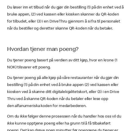
Du løser inn et tilbud når du gjør din bestilling (1) på din enhet ved å
bruke appen, (2) ved kassen eller kiosken skanner du QR-koden
for tilbudet, eller (3) i en DriveThru gjennom å si fra til personalet
når du bestiller og deretter skanne QR-koden når du betaler.
Hvordan tjener man poeng?
Du tjener poeng basert på verdien av ditt kjøp, hvor en krone (1
NOK) tilsvarer ett poeng.
Du tjener poeng på alle kjøp på våre restauranter når du gjør din
bestilling (1) på din enhet ved å bruke appen (2) ved kassen eller
kiosken ved å skanne ditt digitalelojalitetskort, eller (3) i en Drive
Thru ved å skanne QR-koden når du betaler eller lese opp
den alfanumeriska koden for medarbederen.
Om du ikke følger denne prosessen når du handler hos oss vil du
ikke kunne opptjene poeng eller ha grunn til å få tilbakeført
poeng. Det kan drøye noen minutter før poengene du tjener er